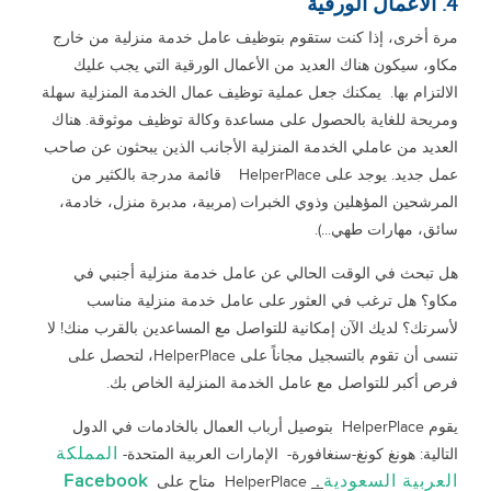
4. الأعمال الورقية
مرة أخرى، إذا كنت ستقوم بتوظيف عامل خدمة منزلية من خارج
مكاو، سيكون هناك العديد من الأعمال الورقية التي يجب عليك
الالتزام بها. يمكنك جعل عملية توظيف عمال الخدمة المنزلية سهلة
ومريحة للغاية بالحصول على مساعدة وكالة توظيف موثوقة. هناك
العديد من عاملي الخدمة المنزلية الأجانب الذين يبحثون عن صاحب
عمل جديد. يوجد على HelperPlace قائمة مدرجة بالكثير من
المرشحين المؤهلين وذوي الخبرات (مربية، مدبرة منزل، خادمة،
سائق، مهارات طهي...).
هل تبحث في الوقت الحالي عن عامل خدمة منزلية أجنبي في
مكاو؟ هل ترغب في العثور على عامل خدمة منزلية مناسب
لأسرتك؟ لديك الآن إمكانية للتواصل مع المساعدين بالقرب منك! لا
تنسى أن تقوم بالتسجيل مجاناً على HelperPlace، لتحصل على
فرص أكبر للتواصل مع عامل الخدمة المنزلية الخاص بك.
يقوم HelperPlace بتوصيل أرباب العمال بالخادمات في الدول
المملكة
التالية: هونغ كونغ-سنغافورة- الإمارات العربية المتحدة-
العربية السعودية
Facebook
.
HelperPlace متاح على