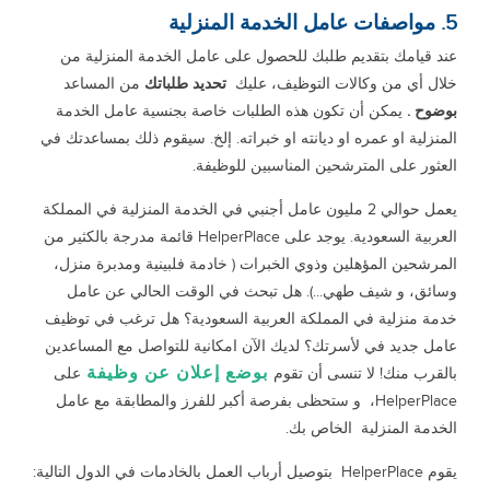
5. مواصفات عامل الخدمة المنزلية
عند قيامك بتقديم طلبك للحصول على عامل الخدمة المنزلية من
خلال أي من وكالات التوظيف، عليك
تحديد طلباتك
من المساعد
بوضوح .
يمكن أن تكون هذه الطلبات خاصة بجنسية عامل الخدمة
المنزلية او عمره او ديانته او خبراته. إلخ. سيقوم ذلك بمساعدتك في
العثور على المترشحين المناسبين للوظيفة.
يعمل حوالي 2 مليون عامل أجنبي في الخدمة المنزلية في المملكة
العربية السعودية. يوجد على HelperPlace قائمة مدرجة بالكثير من
المرشحين المؤهلين وذوي الخبرات ( خادمة فلبينية ومدبرة منزل،
وسائق، و شيف طهي...). هل تبحث في الوقت الحالي عن عامل
خدمة منزلية في المملكة العربية السعودية؟ هل ترغب في توظيف
عامل جديد في لأسرتك؟ لديك الآن امكانية للتواصل مع المساعدين
بوضع إعلان عن وظيفة
بالقرب منك! لا تنسى أن تقوم
على
HelperPlace، و ستحظى بفرصة أكبر للفرز والمطابقة مع عامل
الخدمة المنزلية الخاص بك.
يقوم HelperPlace بتوصيل أرباب العمل بالخادمات في الدول التالية: