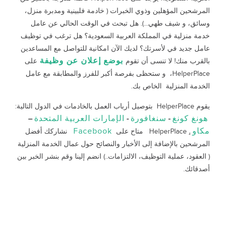
المرشحين المؤهلين وذوي الخبرات ( خادمة فلبينية ومدبرة منزل،
وسائق، و شيف طهي...). هل تبحث في الوقت الحالي عن عامل
خدمة منزلية في المملكة العربية السعودية؟ هل ترغب في توظيف
عامل جديد في لأسرتك؟ لديك الآن امكانية للتواصل مع المساعدين
بوضع إعلان عن وظيفة
بالقرب منك! لا تنسى أن تقوم
على
HelperPlace، و ستحظى بفرصة أكبر للفرز والمطابقة مع عامل
الخدمة المنزلية الخاص بك.
يقوم HelperPlace بتوصيل أرباب العمل بالخادمات في الدول التالية:
هونغ كونغ
سنغافورة
الإمارات العربية المتحدة
–
-
-
مكاو
Facebook
.
HelperPlace متاح على
نشاركك أفضل
المرشحين بالإضافة إلى الأخبار والنصائح حول عمال الخدمة المنزلية
( العقود، عملية التوظيف، الالتزامات..) انضم إلينا وقم بنشر الخبر بين
أصدقائك.