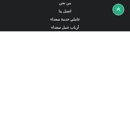
من نحن
اتصل بنا
عاملي خدمة سعداء
أرباب عمل سعداء
أخبار ونصائح
ابحث عن عمل
ابحث عن مساعدين أو خادمات أو سائقين
ابحث عن وكالة خدمة منزلية
عاملي الخدمة المتاحين في هونغ كونغ
الخادمات المتاحة في سنغافورة
خادمات بدوام كامل في دبي الإمارات العربية المتحدة
استقدام العمالة المنزلية في السعودية