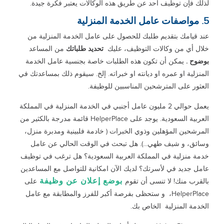
لذلك فإن توظيف أحد عن طريق هذه الوكالات يعتبر فكرة جيدة.
5. مواصفات عامل الخدمة المنزلية
عند قيامك بتقديم طلبك للحصول على عامل الخدمة المنزلية من
خلال أي من وكالات التوظيف، عليك
تحديد طلباتك
من المساعد
بوضوح .
يمكن أن تكون هذه الطلبات خاصة بجنسية عامل الخدمة
المنزلية او عمره او ديانته او خبراته. إلخ. سيقوم ذلك بمساعدتك في
العثور على المترشحين المناسبين للوظيفة.
يعمل حوالي 2 مليون عامل أجنبي في الخدمة المنزلية في المملكة
العربية السعودية. يوجد على HelperPlace قائمة مدرجة بالكثير من
المرشحين المؤهلين وذوي الخبرات ( خادمة فلبينية ومدبرة منزل،
وسائق، و شيف طهي...). هل تبحث في الوقت الحالي عن عامل
خدمة منزلية في المملكة العربية السعودية؟ هل ترغب في توظيف
عامل جديد في لأسرتك؟ لديك الآن امكانية للتواصل مع المساعدين
بوضع إعلان عن وظيفة
بالقرب منك! لا تنسى أن تقوم
على
HelperPlace، و ستحظى بفرصة أكبر للفرز والمطابقة مع عامل
الخدمة المنزلية الخاص بك.