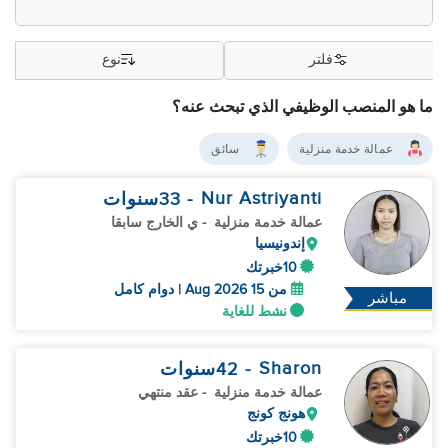
فلتر
نوع
ما هو المنصب الوظيفي الذي تبحث عنه؟
عمالة خدمة منزلية
سائق
Nur Astriyanti
- 33
سنوات
عمالة خدمة منزلية
- ي الخارج سابقا
إندونيسيا
10خبرتك
من 15 Aug 2026 | دوام كامل
مباشر
نشط للغاية
Sharon
- 42
سنوات
عمالة خدمة منزلية
- عقد منتهي
هونج كونج
10خبرتك