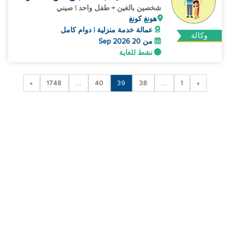
سنوات
شخصين بالغين + طفل واحد | صيني
هونغ كونغ
عمالة خدمة منزلية | دوام كامل
وكالة
من 20 Sep 2026
نشط للغاية
»
1748
...
40
39
38
...
1
«