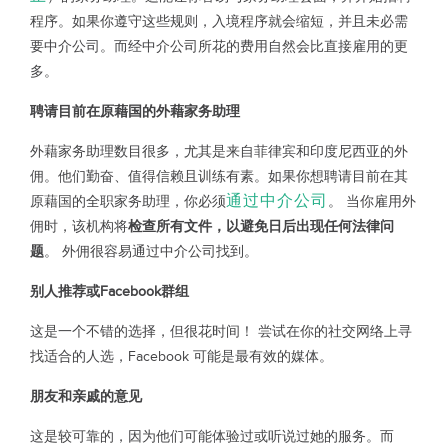
程序。如果你遵守这些规则，入境程序就会缩短，并且未必需
要中介公司。而经中介公司所花的费用自然会比直接雇用的更
多。
聘请目前在原藉国的外藉家务助理
外藉家务助理数目很多，尤其是来自菲律宾和印度尼西亚的外
佣。他们勤奋、值得信赖且训练有素。如果你想聘请目前在其
通过中介公司
原藉国的全职家务助理，你必须
。 当你雇用外
佣时，该机构将
检查所有文件，以避免日后出现任何法律问
题
。 外佣很容易通过中介公司找到。
别人推荐或Facebook群组
这是一个不错的选择，但很花时间！ 尝试在你的社交网络上寻
找适合的人选，Facebook 可能是最有效的媒体。
朋友和亲戚的意见
这是较可靠的，因为他们可能体验过或听说过她的服务。而