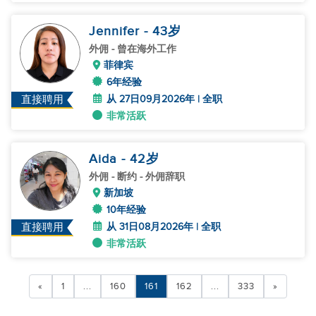
Jennifer
- 43
岁
外佣
- 曾在海外工作
菲律宾
6年经验
从 27日09月2026年 | 全职
直接聘用
非常活跃
Aida
- 42
岁
外佣
- 断约 - 外佣辞职
新加坡
10年经验
从 31日08月2026年 | 全职
直接聘用
非常活跃
«
1
...
160
161
162
...
333
»