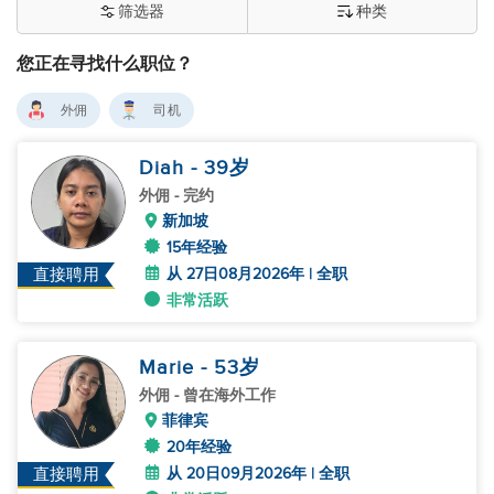
筛选器
种类
您正在寻找什么职位？
外佣
司机
Diah
- 39
岁
外佣
- 完约
新加坡
15年经验
从 27日08月2026年 | 全职
直接聘用
非常活跃
Marie
- 53
岁
外佣
- 曾在海外工作
菲律宾
20年经验
从 20日09月2026年 | 全职
直接聘用