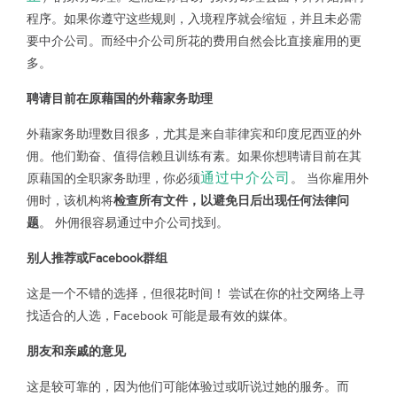
程序。如果你遵守这些规则，入境程序就会缩短，并且未必需
要中介公司。而经中介公司所花的费用自然会比直接雇用的更
多。
聘请目前在原藉国的外藉家务助理
外藉家务助理数目很多，尤其是来自菲律宾和印度尼西亚的外
佣。他们勤奋、值得信赖且训练有素。如果你想聘请目前在其
通过中介公司
原藉国的全职家务助理，你必须
。 当你雇用外
佣时，该机构将
检查所有文件，以避免日后出现任何法律问
题
。 外佣很容易通过中介公司找到。
别人推荐或Facebook群组
这是一个不错的选择，但很花时间！ 尝试在你的社交网络上寻
找适合的人选，Facebook 可能是最有效的媒体。
朋友和亲戚的意见
这是较可靠的，因为他们可能体验过或听说过她的服务。而