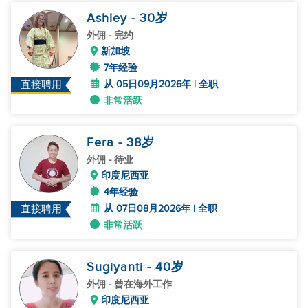
Ashley
- 30
岁
外佣
- 完约
新加坡
7年经验
从 05日09月2026年 | 全职
直接聘用
非常活跃
Fera
- 38
岁
外佣
- 待业
印度尼西亚
4年经验
从 07日08月2026年 | 全职
直接聘用
非常活跃
Sugiyanti
- 40
岁
外佣
- 曾在海外工作
印度尼西亚