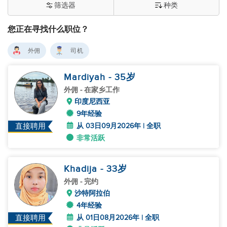
筛选器
种类
您正在寻找什么职位？
外佣
司机
Mardiyah
- 35
岁
外佣
- 在家乡工作
印度尼西亚
9年经验
从 03日09月2026年 | 全职
直接聘用
非常活跃
Khadija
- 33
岁
外佣
- 完约
沙特阿拉伯
4年经验
从 01日08月2026年 | 全职
直接聘用