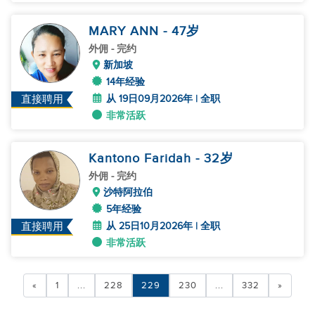
MARY ANN
- 47
岁
外佣
- 完约
新加坡
14年经验
从 19日09月2026年 | 全职
直接聘用
非常活跃
Kantono Faridah
- 32
岁
外佣
- 完约
沙特阿拉伯
5年经验
从 25日10月2026年 | 全职
直接聘用
非常活跃
«
1
...
228
229
230
...
332
»