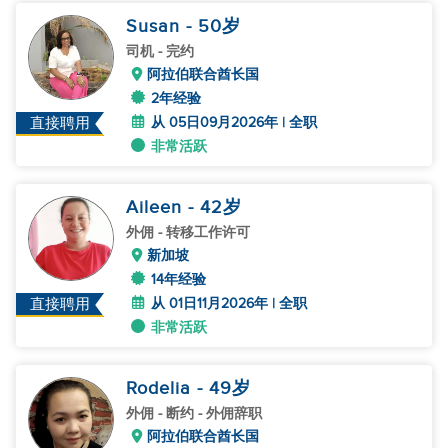
Susan
- 50
岁
司机
- 完约
阿拉伯联合酋长国
2年经验
从 05日09月2026年 | 全职
直接聘用
非常活跃
Aileen
- 42
岁
外佣
- 转移工作许可
新加坡
14年经验
从 01日11月2026年 | 全职
直接聘用
非常活跃
Rodelia
- 49
岁
外佣
- 断约 - 外佣辞职
阿拉伯联合酋长国