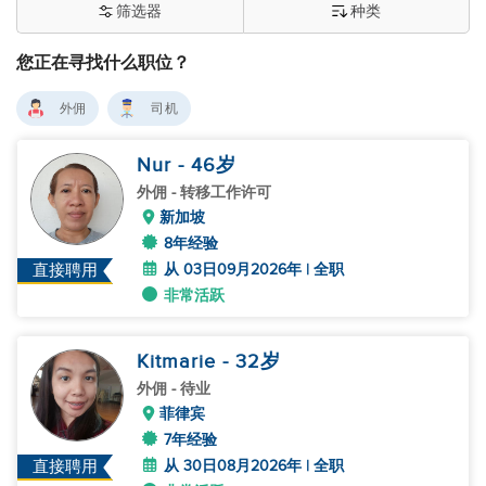
筛选器
种类
您正在寻找什么职位？
外佣
司机
Nur
- 46
岁
外佣
- 转移工作许可
新加坡
8年经验
从 03日09月2026年 | 全职
直接聘用
非常活跃
Kitmarie
- 32
岁
外佣
- 待业
菲律宾
7年经验
从 30日08月2026年 | 全职
直接聘用