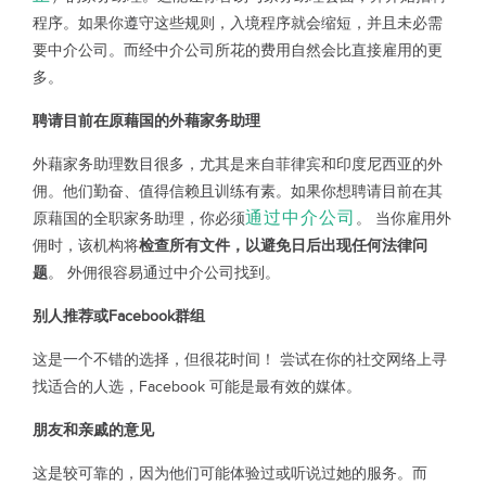
程序。如果你遵守这些规则，入境程序就会缩短，并且未必需
要中介公司。而经中介公司所花的费用自然会比直接雇用的更
多。
聘请目前在原藉国的外藉家务助理
外藉家务助理数目很多，尤其是来自菲律宾和印度尼西亚的外
佣。他们勤奋、值得信赖且训练有素。如果你想聘请目前在其
通过中介公司
原藉国的全职家务助理，你必须
。 当你雇用外
佣时，该机构将
检查所有文件，以避免日后出现任何法律问
题
。 外佣很容易通过中介公司找到。
别人推荐或Facebook群组
这是一个不错的选择，但很花时间！ 尝试在你的社交网络上寻
找适合的人选，Facebook 可能是最有效的媒体。
朋友和亲戚的意见
这是较可靠的，因为他们可能体验过或听说过她的服务。而