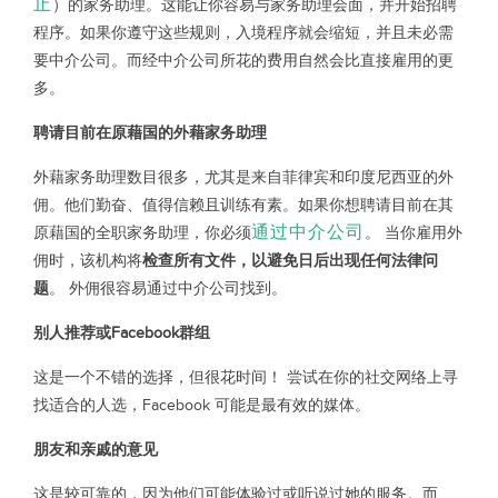
止
）的家务助理。这能让你容易与家务助理会面，并开始招聘
程序。如果你遵守这些规则，入境程序就会缩短，并且未必需
要中介公司。而经中介公司所花的费用自然会比直接雇用的更
多。
聘请目前在原藉国的外藉家务助理
外藉家务助理数目很多，尤其是来自菲律宾和印度尼西亚的外
佣。他们勤奋、值得信赖且训练有素。如果你想聘请目前在其
通过中介公司
原藉国的全职家务助理，你必须
。 当你雇用外
佣时，该机构将
检查所有文件，以避免日后出现任何法律问
题
。 外佣很容易通过中介公司找到。
别人推荐或Facebook群组
这是一个不错的选择，但很花时间！ 尝试在你的社交网络上寻
找适合的人选，Facebook 可能是最有效的媒体。
朋友和亲戚的意见
这是较可靠的，因为他们可能体验过或听说过她的服务。而