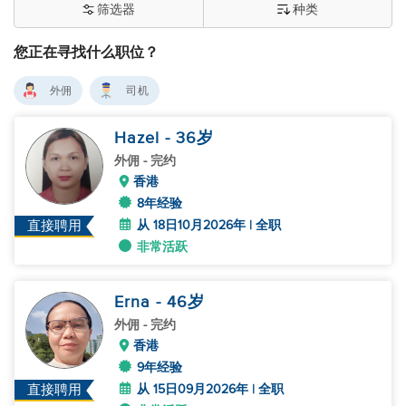
筛选器
种类
您正在寻找什么职位？
外佣
司机
Hazel
- 36
岁
外佣
- 完约
香港
8年经验
从 18日10月2026年 | 全职
直接聘用
非常活跃
Erna
- 46
岁
外佣
- 完约
香港
9年经验
从 15日09月2026年 | 全职
直接聘用