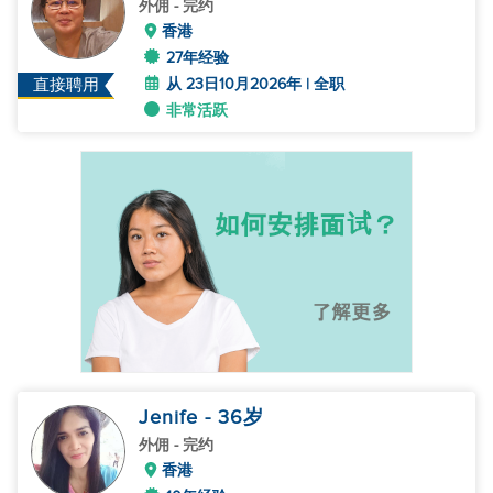
外佣
- 完约
香港
27年经验
从 23日10月2026年 | 全职
直接聘用
非常活跃
Jenife
- 36
岁
外佣
- 完约
香港