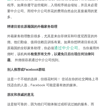
程序。如果你遵守这些规则，入境程序就会缩短，并且未必需
要中介公司。而经中介公司所花的费用自然会比直接雇用的更
多。
聘请目前在原藉国的外藉家务助理
外藉家务助理数目很多，尤其是来自菲律宾和印度尼西亚的外
佣。他们勤奋、值得信赖且训练有素。如果你想聘请目前在其
通过中介公司
原藉国的全职家务助理，你必须
。 当你雇用外
佣时，该机构将
检查所有文件，以避免日后出现任何法律问
题
。 外佣很容易通过中介公司找到。
别人推荐或Facebook群组
这是一个不错的选择，但很花时间！ 尝试在你的社交网络上寻
找适合的人选，Facebook 可能是最有效的媒体。
朋友和亲戚的意见
这是较可靠的，因为他们可能体验过或听说过她的服务。而