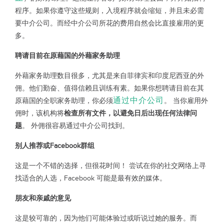
程序。如果你遵守这些规则，入境程序就会缩短，并且未必需
要中介公司。而经中介公司所花的费用自然会比直接雇用的更
多。
聘请目前在原藉国的外藉家务助理
外藉家务助理数目很多，尤其是来自菲律宾和印度尼西亚的外
佣。他们勤奋、值得信赖且训练有素。如果你想聘请目前在其
通过中介公司
原藉国的全职家务助理，你必须
。 当你雇用外
佣时，该机构将
检查所有文件，以避免日后出现任何法律问
题
。 外佣很容易通过中介公司找到。
别人推荐或Facebook群组
这是一个不错的选择，但很花时间！ 尝试在你的社交网络上寻
找适合的人选，Facebook 可能是最有效的媒体。
朋友和亲戚的意见
这是较可靠的，因为他们可能体验过或听说过她的服务。而