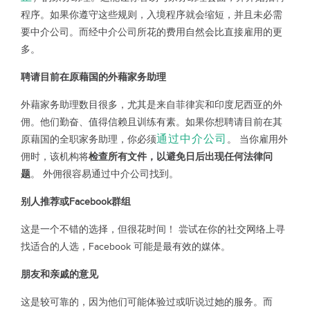
程序。如果你遵守这些规则，入境程序就会缩短，并且未必需
要中介公司。而经中介公司所花的费用自然会比直接雇用的更
多。
聘请目前在原藉国的外藉家务助理
外藉家务助理数目很多，尤其是来自菲律宾和印度尼西亚的外
佣。他们勤奋、值得信赖且训练有素。如果你想聘请目前在其
通过中介公司
原藉国的全职家务助理，你必须
。 当你雇用外
佣时，该机构将
检查所有文件，以避免日后出现任何法律问
题
。 外佣很容易通过中介公司找到。
别人推荐或Facebook群组
这是一个不错的选择，但很花时间！ 尝试在你的社交网络上寻
找适合的人选，Facebook 可能是最有效的媒体。
朋友和亲戚的意见
这是较可靠的，因为他们可能体验过或听说过她的服务。而