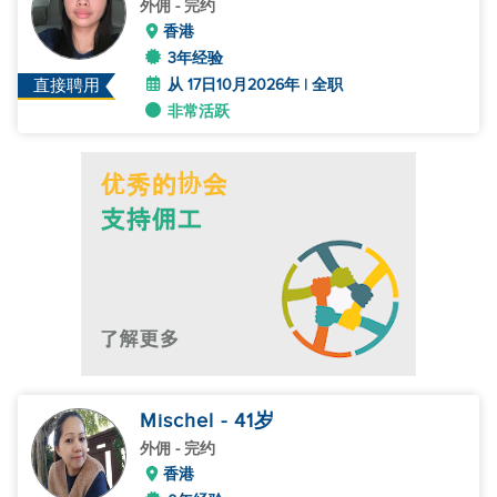
外佣
- 完约
香港
3年经验
从 17日10月2026年 | 全职
直接聘用
非常活跃
Mischel
- 41
岁
外佣
- 完约
香港