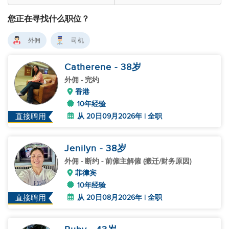
您正在寻找什么职位？
外佣
司机
Catherene
- 38
岁
外佣
- 完约
香港
10年经验
从 20日09月2026年 | 全职
直接聘用
Jenilyn
- 38
岁
外佣
- 断约 - 前僱主解僱 (搬迁/财务原因)
菲律宾
10年经验
从 20日08月2026年 | 全职
直接聘用