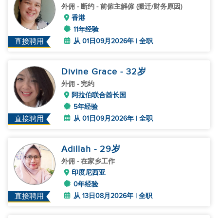
外佣
- 断约 - 前僱主解僱 (搬迁/财务原因)
香港
11年经验
从 01日09月2026年 | 全职
直接聘用
Divine Grace
- 32
岁
外佣
- 完约
阿拉伯联合酋长国
5年经验
从 01日09月2026年 | 全职
直接聘用
Adillah
- 29
岁
外佣
- 在家乡工作
印度尼西亚
0年经验
从 13日08月2026年 | 全职
直接聘用