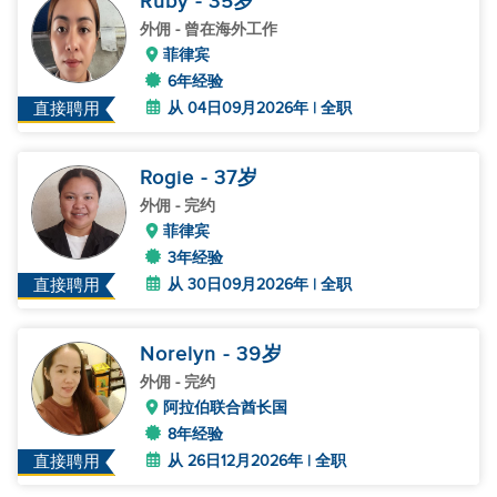
Ruby
- 35
岁
外佣
- 曾在海外工作
菲律宾
6年经验
从 04日09月2026年 | 全职
直接聘用
Rogie
- 37
岁
外佣
- 完约
菲律宾
3年经验
从 30日09月2026年 | 全职
直接聘用
Norelyn
- 39
岁
外佣
- 完约
阿拉伯联合酋长国
8年经验
从 26日12月2026年 | 全职
直接聘用