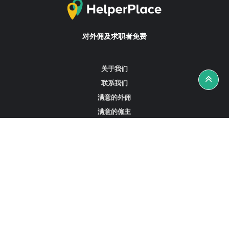
对外佣及求职者免费
关于我们
联系我们
满意的外佣
满意的僱主
攻略资讯
工作招聘
寻找外佣、女佣或司机
寻找外佣中介
寻找香港外佣
新加坡可用的家庭佣工