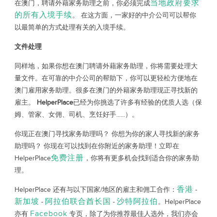
当地政府要求
在澳门，聘请外藉家务助理之前，你必须完成
的所有入境手续
。 在这方面，一家好的中介公司可以帮你
以最简单的方式处理有关的入境手续。
文件处理
同样地，如果你想在澳门聘请外藉家务助理，你将需要处理大
量文件。在可靠的中介公司的帮助下，你可以更轻松方便地在
澳门雇用家务助理。很多在澳门的外籍家务助理现正寻找新的
雇主。
HelperPlace
已经为你挑选了许多有经验的优质人选（保
姆、管家、女佣、司机、烹饪好手......）。
你现正在澳门寻找家务助理吗？ 你想为你的家人寻找新的家务
助理吗？ 你现在可以找到在你附近的家务助理！立即在
免费注册
HelperPlace
，你将有更多机会找到适合你的家务助
理。
香港
HelperPlace 还有与以下国家/地区的雇主和佣工合作：
-
新加坡
阿拉伯联合酋长国
沙特阿拉伯
-
-
。HelperPlace
Facebook
亦有
专页，除了为你推荐最佳人选外，我们亦会