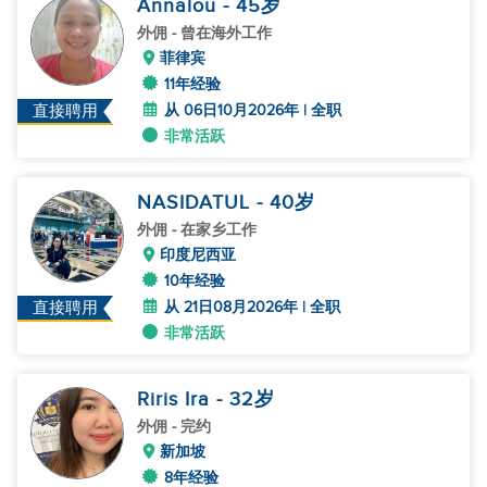
Annalou
- 45
岁
外佣
- 曾在海外工作
菲律宾
11年经验
从 06日10月2026年 | 全职
直接聘用
非常活跃
NASIDATUL
- 40
岁
外佣
- 在家乡工作
印度尼西亚
10年经验
从 21日08月2026年 | 全职
直接聘用
非常活跃
Riris Ira
- 32
岁
外佣
- 完约
新加坡
8年经验