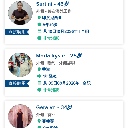
Surtini
- 43
岁
外佣
- 曾在海外工作
印度尼西亚
6年经验
从 10日10月2026年 | 全职
直接聘用
非常活跃
Maria kysie
- 25
岁
外佣
- 断约 - 外佣辞职
香港
1年经验
从 09日09月2026年 | 全职
直接聘用
非常活跃
Geralyn
- 34
岁
外佣
- 待业
菲律宾