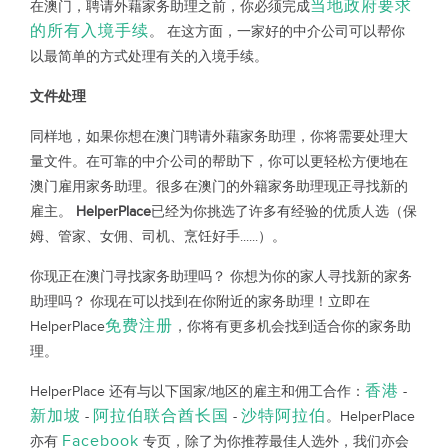
当地政府要求
在澳门，聘请外藉家务助理之前，你必须完成
的所有入境手续
。 在这方面，一家好的中介公司可以帮你
以最简单的方式处理有关的入境手续。
文件处理
同样地，如果你想在澳门聘请外藉家务助理，你将需要处理大
量文件。在可靠的中介公司的帮助下，你可以更轻松方便地在
澳门雇用家务助理。很多在澳门的外籍家务助理现正寻找新的
雇主。
HelperPlace
已经为你挑选了许多有经验的优质人选（保
姆、管家、女佣、司机、烹饪好手......）。
你现正在澳门寻找家务助理吗？ 你想为你的家人寻找新的家务
助理吗？ 你现在可以找到在你附近的家务助理！立即在
免费注册
HelperPlace
，你将有更多机会找到适合你的家务助
理。
香港
HelperPlace 还有与以下国家/地区的雇主和佣工合作：
-
新加坡
阿拉伯联合酋长国
沙特阿拉伯
-
-
。HelperPlace
Facebook
亦有
专页，除了为你推荐最佳人选外，我们亦会