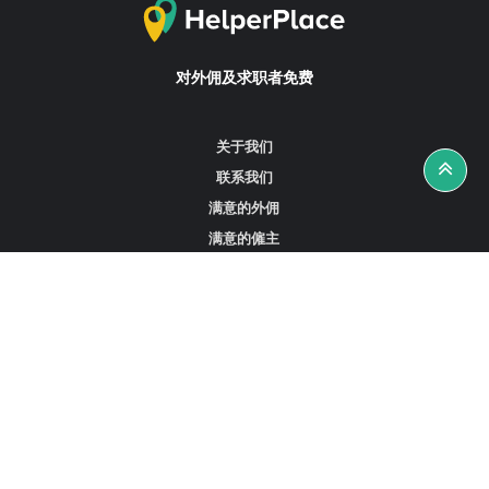
对外佣及求职者免费
关于我们
联系我们
满意的外佣
满意的僱主
攻略资讯
工作招聘
寻找外佣、女佣或司机
寻找外佣中介
寻找香港外佣
新加坡可用的家庭佣工