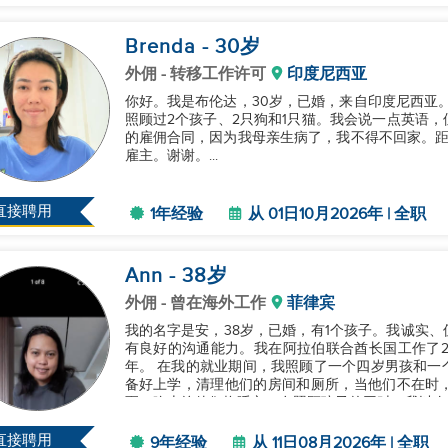
Brenda
- 30
岁
外佣
- 转移工作许可
印度尼西亚
你好。我是布伦达，30岁，已婚，来自印度尼西亚。
照顾过2个孩子、2只狗和1只猫。我会说一点英语
的雇佣合同，因为我母亲生病了，我不得不回家。距
雇主。谢谢。...
直接聘用
1年经验
从 01日10月2026年 | 全职
Ann
- 38
岁
外佣
- 曾在海外工作
菲律宾
我的名字是安，38岁，已婚，有1个孩子。我诚实
有良好的沟通能力。我在阿拉伯联合酋长国工作了2
年。 在我的就业期间，我照顾了一个四岁男孩和一
备好上学，清理他们的房间和厕所，当他们不在时
耍，晚上给他们换睡衣。在照顾孩子的同时，我以奉
寻找一个新的雇主，继续提供可靠的儿童护...
直接聘用
9年经验
从 11日08月2026年 | 全职