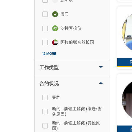
澳门
沙特阿拉伯
阿拉伯联合酋长国
12 MORE
工作类型
合约状况
完约
断约 - 前僱主解僱 (搬迁/财
务原因)
断约 - 前僱主解僱 (其他原
因)