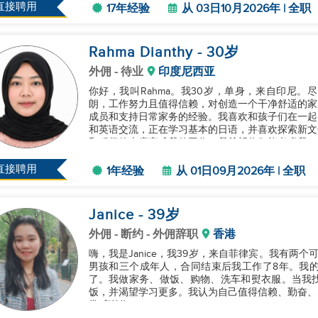
直接聘用
17年经验
从 03日10月2026年 | 全职
Rahma Dianthy
- 30
岁
外佣
- 待业
印度尼西亚
你好，我叫Rahma。我30岁，单身，来自印尼
朗，工作努力且值得信赖，对创造一个干净舒适的家
成员和支持日常家务的经验。我喜欢和孩子们在一起
和英语交流，正在学习基本的日语，并喜欢探索新文
和积极的态度完成我的工作。我希望你们能考虑我，期
直接聘用
1年经验
从 01日09月2026年 | 全职
Janice
- 39
岁
外佣
- 断约 - 外佣辞职
香港
嗨，我是Janice，我39岁，来自菲律宾。我有两
男孩和三个成年人，合同结束后我工作了8年。我的
了。我做家务、做饭、购物、洗车和熨衣服。当我
饭，并渴望学习更多。我认为自己值得信赖、勤奋、
常感谢你！...