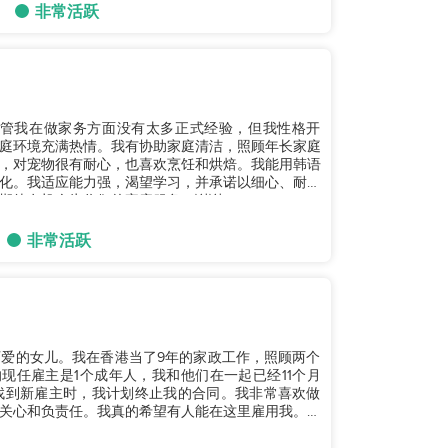
非常活跃
。尽管我在做家务方面没有太多正式经验，但我性格开
庭环境充满热情。我有协助家庭清洁，照顾年长家庭
，对宠物很有耐心，也喜欢烹饪和烘焙。我能用韩语
化。我适应能力强，渴望学习，并承诺以细心、耐心
待有机会为你们的家庭服务。谢谢。...
非常活跃
个可爱的女儿。我在香港当了9年的家政工作，照顾两个
现任雇主是1个成年人，我和他们在一起已经11个月
找到新雇主时，我计划终止我的合同。我非常喜欢做
关心和负责任。我真的希望有人能在这里雇用我。非