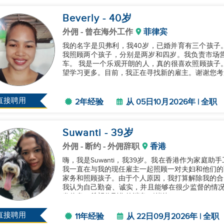
Beverly
- 40
岁
外佣
- 曾在海外工作
菲律宾
我的名字是贝弗利，我40岁，已婚并育有三个孩子
我照顾两个孩子，分别是两岁和四岁。我负责市场
车。 我是一个乐观开朗的人，真的很喜欢照顾孩子。我诚实守信，总是遵守雇主的规则和规定。我也渴
望学习更多。目前，我正在寻找新的雇主。谢谢您考虑我
直接聘用
2年经验
从 05日10月2026年 | 全职
Suwanti
- 39
岁
外佣
- 断约 - 外佣辞职
香港
嗨，我是Suwanti，我39岁。我在香港作为家庭助
我一直在与我的现任雇主一起照顾一对夫妇和他们的
家务和照顾孩子。由于个人原因，我打算解除我的合
我认为自己勤奋、诚实，并且能够在很少监督的情况下
发信息。希望收到您的消息。谢谢！...
直接聘用
11年经验
从 22日09月2026年 | 全职