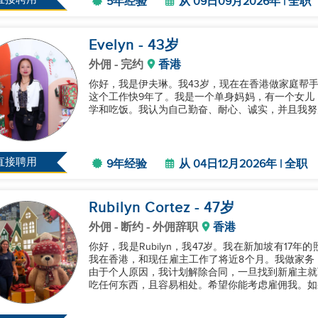
5年经验
从 09日09月2026年 | 全职
Evelyn
- 43
岁
外佣
- 完约
香港
你好，我是伊夫琳。我43岁，现在在香港做家庭帮手。
这个工作快9年了。我是一个单身妈妈，有一个女儿
学和吃饭。我认为自己勤奋、耐心、诚实，并且我努力
直接聘用
9年经验
从 04日12月2026年 | 全职
Rubilyn Cortez
- 47
岁
外佣
- 断约 - 外佣辞职
香港
你好，我是Rubilyn，我47岁。我在新加坡有1
我在香港，和现任雇主工作了将近8个月。我做家务
由于个人原因，我计划解除合同，一旦找到新雇主就
吃任何东西，且容易相处。希望你能考虑雇佣我。如果