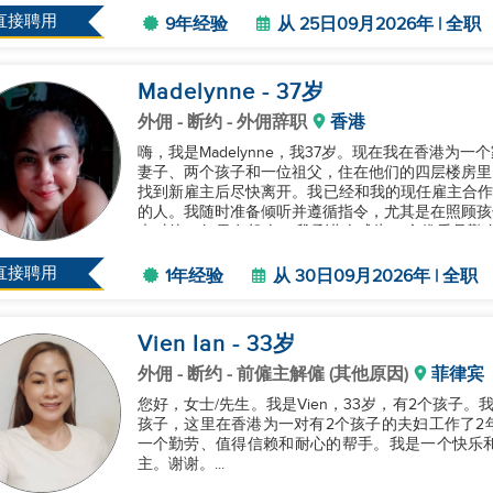
直接聘用
9年经验
从 25日09月2026年 | 全职
Madelynne
- 37
岁
外佣
- 断约 - 外佣辞职
香港
嗨，我是Madelynne，我37岁。现在我在香港
妻子、两个孩子和一位祖父，住在他们的四层楼房里
找到新雇主后尽快离开。我已经和我的现任雇主合作
的人。我随时准备倾听并遵循指令，尤其是在照顾孩
来对待。如果有机会，我承诺会成为一个优秀且勤
题，请随时联系我。谢谢！...
直接聘用
1年经验
从 30日09月2026年 | 全职
Vien Ian
- 33
岁
外佣
- 断约 - 前僱主解僱 (其他原因)
菲律宾
您好，女士/先生。我是Vien，33岁，有2个孩子
孩子，这里在香港为一对有2个孩子的夫妇工作了2
一个勤劳、值得信赖和耐心的帮手。我是一个快乐
主。谢谢。...