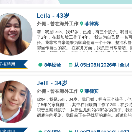
Leila
- 43
岁
外佣
- 曾在海外工作
菲律宾
嗨，我是Leila。我43岁，已婚，有三个孩子。我
了2年，在新加坡工作了4年。 我认为自己是一名可靠且勤奋的家庭帮手，在家庭管理方面有丰富的经
验。我非常自豪能够为家庭创造一个干净、整洁和舒
都当作自己的家。 在家务方面，我负责日常清洁、除尘、拖地、洗衣、熨烫和整理房间及厨房。在烹饪
方面，我可以做一些基本的菲律宾菜以及简单的西式
和老年人护理方面有经验，包括...
直接聘用
8年经验
从 05日08月2026年 | 全职
Jelli
- 34
岁
外佣
- 曾在海外工作
菲律宾
你好，我是Jelli，34岁。我已婚，拥有三个孩子，
了5年的家庭佣工，其中在阿联酋工作了2年，在沙
职责是照顾孩子，从新生儿到2岁和5岁的孩子。我
循雇主的规则。我目前正在寻找新的雇主。感谢您的考虑
直接聘用