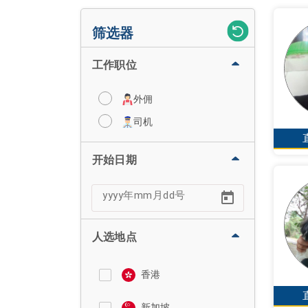
筛选器
工作职位
外佣
司机
开始日期
人选地点
香港
新加坡