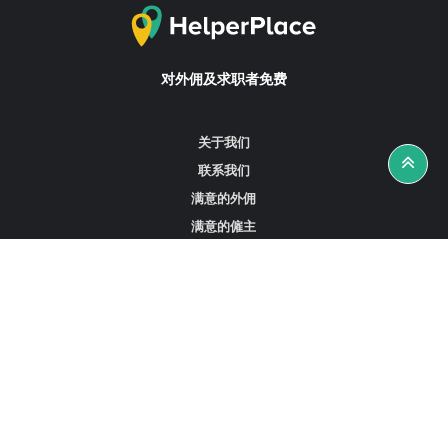
对外佣及求职者免费
关于我们
联系我们
满意的外佣
满意的僱主
攻略资讯
工作招聘
寻找外佣、女佣或司机
寻找外佣中介
寻找香港外佣
新加坡可用的家庭佣工