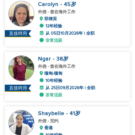
Carolyn
- 45
岁
外佣
- 曾在海外工作
菲律宾
12年经验
从 05日10月2026年 | 全职
直接聘用
非常活跃
Ngar
- 38
岁
外佣
- 曾在海外工作
缅甸-缅甸
10年经验
从 25日09月2026年 | 全职
直接聘用
非常活跃
Shaybelle
- 41
岁
外佣
- 完约
香港