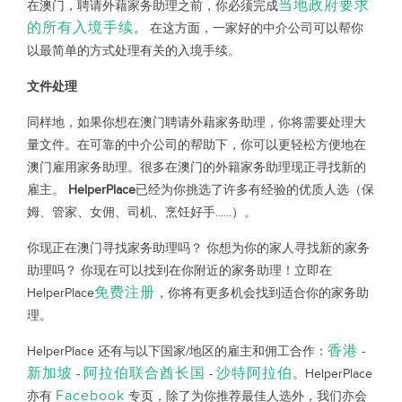
当地政府要求
在澳门，聘请外藉家务助理之前，你必须完成
的所有入境手续
。 在这方面，一家好的中介公司可以帮你
以最简单的方式处理有关的入境手续。
文件处理
同样地，如果你想在澳门聘请外藉家务助理，你将需要处理大
量文件。在可靠的中介公司的帮助下，你可以更轻松方便地在
澳门雇用家务助理。很多在澳门的外籍家务助理现正寻找新的
雇主。
HelperPlace
已经为你挑选了许多有经验的优质人选（保
姆、管家、女佣、司机、烹饪好手......）。
你现正在澳门寻找家务助理吗？ 你想为你的家人寻找新的家务
助理吗？ 你现在可以找到在你附近的家务助理！立即在
免费注册
HelperPlace
，你将有更多机会找到适合你的家务助
理。
香港
HelperPlace 还有与以下国家/地区的雇主和佣工合作：
-
新加坡
阿拉伯联合酋长国
沙特阿拉伯
-
-
。HelperPlace
Facebook
亦有
专页，除了为你推荐最佳人选外，我们亦会