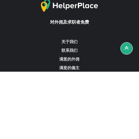
对外佣及求职者免费
关于我们
联系我们
满意的外佣
满意的僱主
攻略资讯
工作招聘
寻找外佣、女佣或司机
寻找外佣中介
寻找香港外佣
新加坡可用的家庭佣工