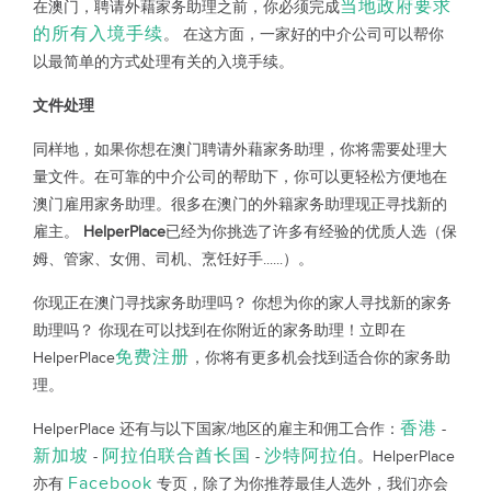
当地政府要求
在澳门，聘请外藉家务助理之前，你必须完成
的所有入境手续
。 在这方面，一家好的中介公司可以帮你
以最简单的方式处理有关的入境手续。
文件处理
同样地，如果你想在澳门聘请外藉家务助理，你将需要处理大
量文件。在可靠的中介公司的帮助下，你可以更轻松方便地在
澳门雇用家务助理。很多在澳门的外籍家务助理现正寻找新的
雇主。
HelperPlace
已经为你挑选了许多有经验的优质人选（保
姆、管家、女佣、司机、烹饪好手......）。
你现正在澳门寻找家务助理吗？ 你想为你的家人寻找新的家务
助理吗？ 你现在可以找到在你附近的家务助理！立即在
免费注册
HelperPlace
，你将有更多机会找到适合你的家务助
理。
香港
HelperPlace 还有与以下国家/地区的雇主和佣工合作：
-
新加坡
阿拉伯联合酋长国
沙特阿拉伯
-
-
。HelperPlace
Facebook
亦有
专页，除了为你推荐最佳人选外，我们亦会