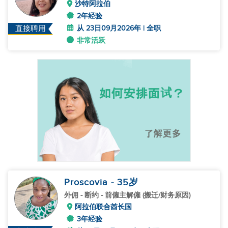
沙特阿拉伯
2年经验
从 23日09月2026年 | 全职
直接聘用
非常活跃
Proscovia
- 35
岁
外佣
- 断约 - 前僱主解僱 (搬迁/财务原因)
阿拉伯联合酋长国
3年经验