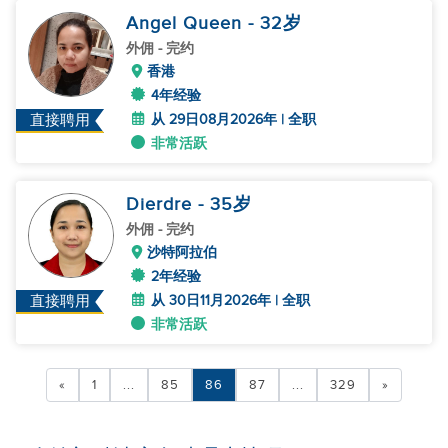
Angel Queen
- 32
岁
外佣
- 完约
香港
4年经验
从 29日08月2026年 | 全职
直接聘用
非常活跃
Dierdre
- 35
岁
外佣
- 完约
沙特阿拉伯
2年经验
从 30日11月2026年 | 全职
直接聘用
非常活跃
«
1
...
85
86
87
...
329
»