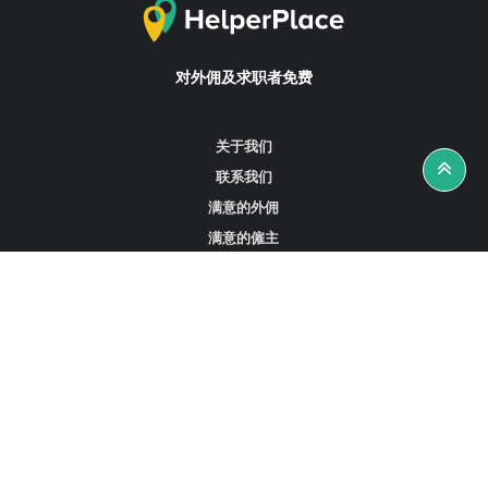
对外佣及求职者免费
关于我们
联系我们
满意的外佣
满意的僱主
攻略资讯
工作招聘
寻找外佣、女佣或司机
寻找外佣中介
寻找香港外佣
新加坡可用的家庭佣工