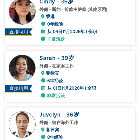
Cindy
- 35
岁
外佣
- 断约 - 前僱主解僱 (其他原因)
香港
0年经验
从 04日11月2026年 | 全职
直接聘用
非常活跃
Sarah
- 39
岁
外佣
- 在家乡工作
菲律宾
6年经验
从 01日11月2026年 | 全职
直接聘用
非常活跃
Juvelyn
- 36
岁
外佣
- 曾在海外工作
菲律宾
8年经验