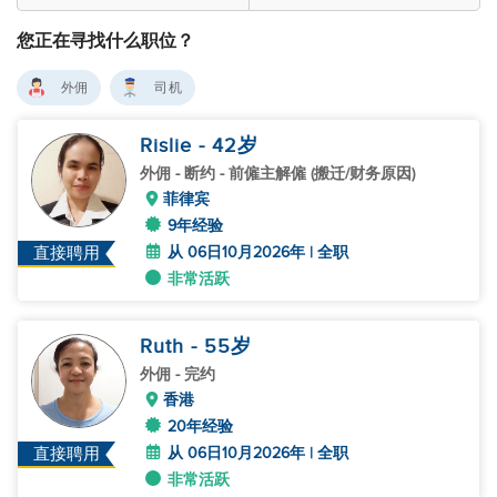
您正在寻找什么职位？
外佣
司机
Rislie
- 42
岁
外佣
- 断约 - 前僱主解僱 (搬迁/财务原因)
菲律宾
9年经验
从 06日10月2026年 | 全职
直接聘用
非常活跃
Ruth
- 55
岁
外佣
- 完约
香港
20年经验
从 06日10月2026年 | 全职
直接聘用
非常活跃