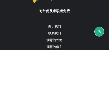
对外佣及求职者免费
关于我们
联系我们
满意的外佣
满意的僱主
攻略资讯
工作招聘
寻找外佣、女佣或司机
寻找外佣中介
寻找香港外佣
新加坡可用的家庭佣工
阿联酋迪拜的全职女佣