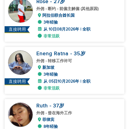
Rose
- 27
岁
外佣
- 断约 - 前僱主解僱 (其他原因)
阿拉伯联合酋长国
3年经验
从 10日08月2026年 | 全职
直接聘用
非常活跃
Eneng Ratna
- 35
岁
外佣
- 转移工作许可
新加坡
3年经验
从 05日10月2026年 | 全职
直接聘用
非常活跃
Ruth
- 37
岁
外佣
- 曾在海外工作
菲律宾
8年经验