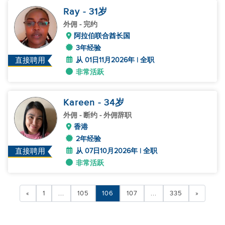
Ray
- 31
岁
外佣
- 完约
阿拉伯联合酋长国
3年经验
从 01日11月2026年 | 全职
直接聘用
非常活跃
Kareen
- 34
岁
外佣
- 断约 - 外佣辞职
香港
2年经验
从 07日10月2026年 | 全职
直接聘用
非常活跃
«
1
...
105
106
107
...
335
»