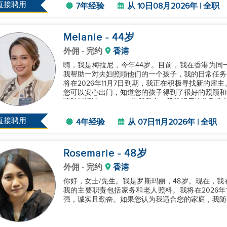
直接聘用
7年经验
从 10日08月2026年 | 全职
Melanie
- 44
岁
外佣
- 完约
香港
嗨，我是梅拉尼，今年44岁。目前，我在香港为同一
我帮助一对夫妇照顾他们的一个孩子，我的日常任务
将在2026年11月7日到期，我正在积极寻找新的
您可以安心出门，知道您的孩子得到了很好的照顾和
请随时通过WhatsApp给我留言。我希望尽快收到您的
直接聘用
4年经验
从 07日11月2026年 | 全职
Rosemarie
- 48
岁
外佣
- 完约
香港
你好，女士/先生。我是罗斯玛丽，48岁。现在，
我的主要职责包括家务和老人照料。我将在2026年
强，诚实且勤奋。如果您认为我适合您的家庭，我随时