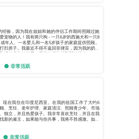
的经验，因为我在姐姐和她的伴侣工作期间照顾过她
宠物的人！我有两只狗 - 一只6岁的西施犬和一只8
成年人、一名婴儿和一名5岁孩子的家庭提供照顾。
打扫房子。我最近不得不返回菲律宾，因为我的奶奶
听从雇主的指示。我期待很快找到新的机会。...
非常活跃
。现在我住在印度尼西亚。在我的祖国工作了大约6
顾、烹饪、老年护理、家庭清洁、照顾青少年、市场
、独立，并且热爱孩子。我非常喜欢烹饪，并且在我
找新的雇主，如果能与你共事，我将不胜感激。如果
非常活跃