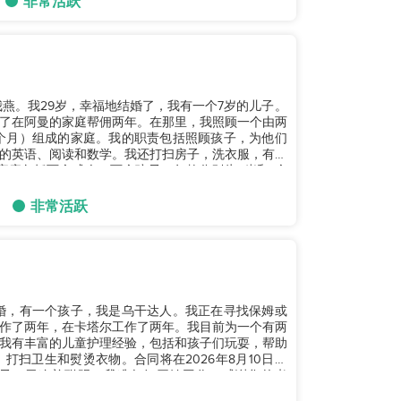
非常活跃
燕。我29岁，幸福地结婚了，我有一个7岁的儿子。
了在阿曼的家庭帮佣两年。在那里，我照顾一个由两
4个月）组成的家庭。我的职责包括照顾孩子，为他们
的英语、阅读和数学。我还打扫房子，洗衣服，有时
家庭包括两个成人、两个孩子（年龄分别为2岁和1个
非常活跃
离婚，有一个孩子，我是乌干达人。我正在寻找保姆或
作了两年，在卡塔尔工作了两年。我目前为一个有两
我有丰富的儿童护理经验，包括和孩子们玩耍，帮助
扫卫生和熨烫衣物。合同将在2026年8月10日到
子，干净并聪明。我准备好开始工作。感谢您的考