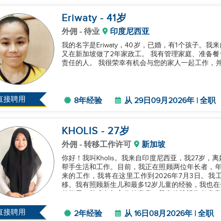
Eriwaty
- 41
岁
外佣
- 待业
印度尼西亚
我的名字是Eriwaty，40岁，已婚，有1个孩子。
又在新加坡做了2年家政工。 我有管理家庭、准备
责任的人。 我很荣幸有机会与您的家人一起工作，并
直接聘用
8年经验
从 29日09月2026年 | 全职
KHOLIS
- 27
岁
外佣
- 转移工作许可
新加坡
你好！我叫Kholis。我来自印度尼西亚，我27岁
帮手生活和工作。目前，我正在照顾两位年长者，年龄分
来的工作，我将在这里工作到2026年7月3日。我工
移。我有照顾新生儿和最多12岁儿童的经验，我也在
的指示，并准备加入你的家庭。我真的希望你考虑雇佣
直接聘用
2年经验
从 16日08月2026年 | 全职