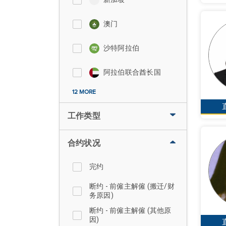
澳门
沙特阿拉伯
阿拉伯联合酋长国
12 MORE
工作类型
合约状况
完约
断约 - 前僱主解僱 (搬迁/财
务原因)
断约 - 前僱主解僱 (其他原
因)