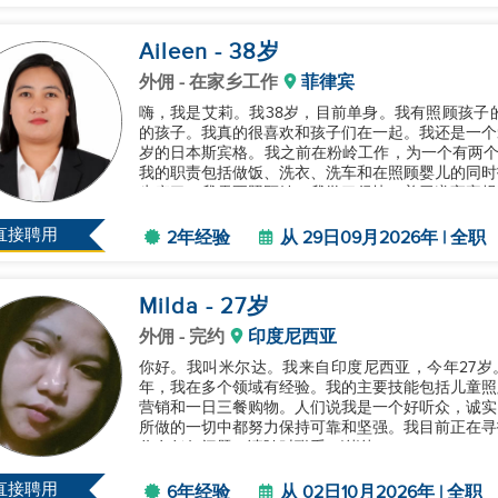
Aileen
- 38
岁
外佣
- 在家乡工作
菲律宾
嗨，我是艾莉。我38岁，目前单身。我有照顾孩子
的孩子。我真的很喜欢和孩子们在一起。我还是一个爱
岁的日本斯宾格。我之前在粉岭工作，为一个有两个
我的职责包括做饭、洗衣、洗车和在照顾婴儿的同时
生病了，我需要照顾她。我学习很快，善于遵守家规和
直接聘用
2年经验
从 29日09月2026年 | 全职
Milda
- 27
岁
外佣
- 完约
印度尼西亚
你好。我叫米尔达。我来自印度尼西亚，今年27岁
年，我在多个领域有经验。我的主要技能包括儿童照
营销和一日三餐购物。人们说我是一个好听众，诚实
所做的一切中都努力保持可靠和坚强。我目前正在寻
你有任何问题，请随时联系。谢谢。...
直接聘用
6年经验
从 02日10月2026年 | 全职