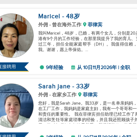
Maricel
- 48
岁
外佣
- 曾在海外工作
菲律宾
我叫Maricel，48岁，已婚，有两个女儿，分别是
港有9个月的工作经验，在那里我提升了我的育儿、
过三年，担任全能家庭帮手（DH）。我值得信赖
我。谢谢，愿上帝保佑。...
直接聘用
9年经验
从 10日11月2026年 | 全职
Sarah jane
- 33
岁
外佣
- 在家乡工作
菲律宾
您好，我是Sarah Jane。我33岁，是一名单亲
在工厂工作，我妈妈是家庭主妇，我有一个哥哥和一
和责任的重要性。 我在菲律宾担任助理已经工作了两年。我是一个尽职尽责、有耐心和可靠的人。我有
清洁和烹饪等家庭琐事的经验，并且我还照顾孩子
示，并对每项任务都给予尊重。我渴望学习，并且我
中做到最好。我非常希望能有...
直接聘用