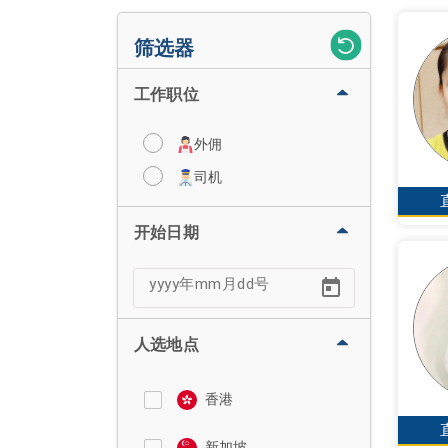
筛选器
工作职位
外佣
司机
开始日期
人选地点
香港
新加坡