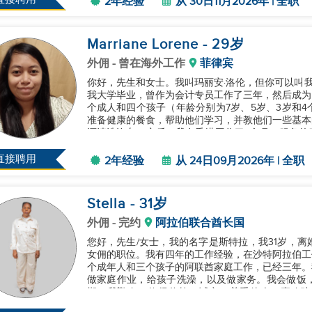
2年经验
从 30日11月2026年 | 全职
Marriane Lorene
- 29
岁
外佣
- 曾在海外工作
菲律宾
你好，先生和女士。我叫玛丽安·洛伦，但你可以叫我
我大学毕业，曾作为会计专员工作了三年，然后成为
个成人和四个孩子（年龄分别为7岁、5岁、3岁和
准备健康的餐食，帮助他们学习，并教他们一些基本
还清洗汽车。之后，我在香港工作了7个月，服务的
月）和一位老人。我的职责与之前相...
直接聘用
2年经验
从 24日09月2026年 | 全职
Stella
- 31
岁
外佣
- 完约
阿拉伯联合酋长国
您好，先生/女士，我的名字是斯特拉，我31岁，
女佣的职位。我有四年的工作经验，在沙特阿拉伯工
个成年人和三个孩子的阿联酋家庭工作，已经三年。
做家庭作业，给孩子洗澡，以及做家务。我会做饭，打
期。我勤奋，值得信赖，诚实，尊重他人，喜欢孩
虑。...