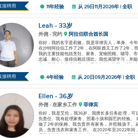
直接聘用
11年经验
从 29日11月2026年 | 全职
Leah
- 33
岁
外佣
- 完约
阿拉伯联合酋长国
你好，我的名字是莉娅。我是菲律宾人，单身。今年
在沙特阿拉伯工作了2年，在阿联酋又工作了2年，照顾
我的主要技能包括烹饪、家务、宠物照顾、辅导、市
忠诚、耐心、值得信赖且强壮。我也渴望学习，并能
主，希望你考虑雇佣我。如果你有任何问题，请随时与
直接聘用
4年经验
从 20日09月2026年 | 全职
Ellen
- 36
岁
外佣
- 在家乡工作
菲律宾
你好，我是艾伦，我36岁。我擅长多任务处理，可
负责任。我有处理家务、照看小孩和园艺的经验。 在菲律宾，我为一个有两个成年人和三个孩子的家庭
做了2年的保姆。我负责所有家务，并照顾孩子。从2
员，负责洗衣和家务工作。 在2020年至2022年间，我参与了农业和园艺，专注于种植和嫁接，同时管
理客户销售。在此之前，从2014年至2019年，