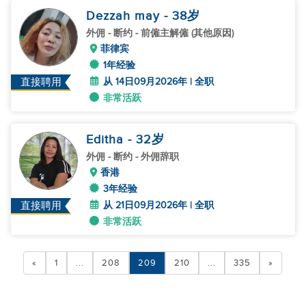
Dezzah may
- 38
岁
外佣
- 断约 - 前僱主解僱 (其他原因)
菲律宾
1年经验
从 14日09月2026年 | 全职
直接聘用
非常活跃
Editha
- 32
岁
外佣
- 断约 - 外佣辞职
香港
3年经验
从 21日09月2026年 | 全职
直接聘用
非常活跃
«
1
...
208
209
210
...
335
»