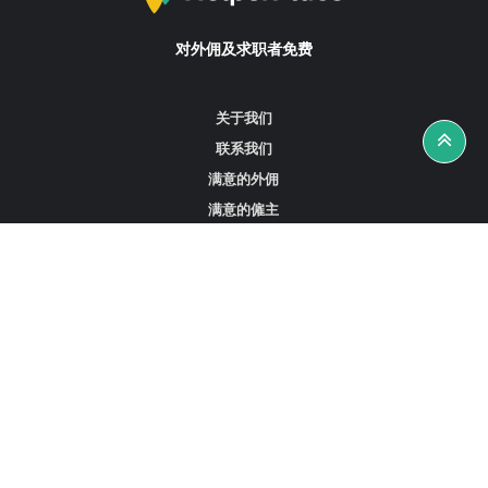
对外佣及求职者免费
关于我们
联系我们
满意的外佣
满意的僱主
攻略资讯
工作招聘
寻找外佣、女佣或司机
寻找外佣中介
寻找香港外佣
新加坡可用的家庭佣工
阿联酋迪拜的全职女佣