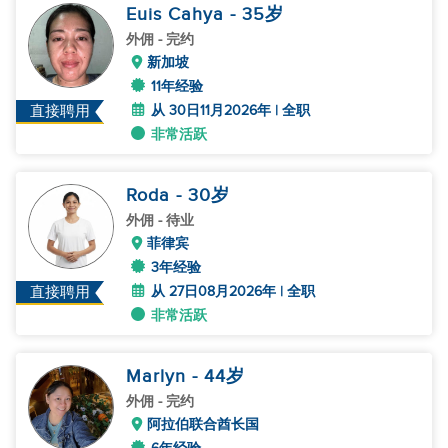
Euis Cahya
- 35
岁
外佣
- 完约
新加坡
11年经验
从 30日11月2026年 | 全职
直接聘用
非常活跃
Roda
- 30
岁
外佣
- 待业
菲律宾
3年经验
从 27日08月2026年 | 全职
直接聘用
非常活跃
Marlyn
- 44
岁
外佣
- 完约
阿拉伯联合酋长国