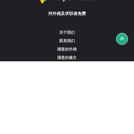
对外佣及求职者免费
关于我们
联系我们
满意的外佣
满意的僱主
攻略资讯
工作招聘
寻找外佣、女佣或司机
寻找外佣中介
寻找香港外佣
新加坡可用的家庭佣工
阿联酋迪拜的全职女佣