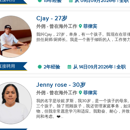
15年经验
从 09日09月2026年 | 全职
Cjay
- 27
岁
外佣
- 曾在海外工作
菲律宾
我叫Cjay，27岁，单身，有一个孩子。我现在在
担任厨师/厨师长。我是一个善于倾听的人，工作努力，
直接聘用
2年经验
从 14日09月2026年 | 全职
Jenny rose
- 30
岁
外佣
- 曾在海外工作
菲律宾
我的名字是珍妮·罗斯，我30岁，是一个孩子的母亲
三个孩子。除了照顾孩子，我还管理家庭事务，如
物，但我非常愿意学习和适应。我勤奋、耐心，并致
间和考虑。❤️...