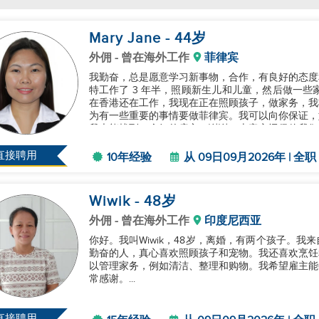
Mary Jane
- 44
岁
外佣
- 曾在海外工作
菲律宾
我勤奋，总是愿意学习新事物，合作，有良好的态度
特工作了 3 年半，照顾新生儿和儿童，然后做一些
在香港还在工作，我现在正在照顾孩子，做家务，我
为有一些重要的事情要做菲律宾。我可以向你保证，
我也能找到一个好的雇主。谢谢，上帝永远保佑我们。.
直接聘用
10年经验
从 09日09月2026年 | 全职
Wiwik
- 48
岁
外佣
- 曾在海外工作
印度尼西亚
你好。我叫Wiwik，48岁，离婚，有两个孩子。我
勤奋的人，真心喜欢照顾孩子和宠物。我还喜欢烹饪
以管理家务，例如清洁、整理和购物。我希望雇主能
常感谢。...
直接聘用