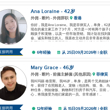
Ana Loraine
- 42
岁
外佣
- 断约 - 外佣辞职
香港
你好，我是Ana Loraine。我是菲律宾人，单身
现在的雇主家工作了3个月，对方是一对有两个孩子
顾孩子和宠物，以及一些市场营销。我计划在找到
奋、诚实和独立的人。我喜欢主动并且非常喜欢和孩
和可信赖。我总是愿意学习，也可以在没有监督的情
用我，我将非常感激。如果您有...
直接聘用
6年经验
从 25日09月2026年 | 全职
Mary Grace
- 46
岁
外佣
- 断约 - 前僱主解僱 (其他原因)
菲律宾
我叫玛丽·格雷斯。我46岁，单身，是两个兄弟姐妹
年，获得了在照顾老人、宠物（包括狗、猫、鱼、乌
种任务，例如做饭、购物和打扫房子和汽车。目前，
心，将我接受为他们家庭的一员。非常感谢！...
直接聘用
12年经验
从 15日09月2026年 | 全职