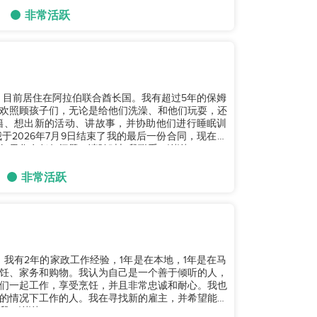
非常活跃
，目前居住在阿拉伯联合酋长国。我有超过5年的保姆
欢照顾孩子们，无论是给他们洗澡、和他们玩耍，还
籍、想出新的活动、讲故事，并协助他们进行睡眠训
2026年7月9日结束了我的最后一份合同，现在我
果您有任何问题，请随时与我联系。谢谢！...
非常活跃
岁。我有2年的家政工作经验，1年是在本地，1年是在马
饪、家务和购物。我认为自己是一个善于倾听的人，
们一起工作，享受烹饪，并且非常忠诚和耐心。我也
的情况下工作的人。我在寻找新的雇主，并希望能成
谢谢！...