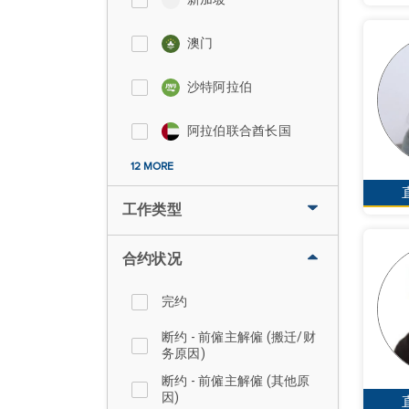
澳门
沙特阿拉伯
阿拉伯联合酋长国
12 MORE
工作类型
合约状况
完约
断约 - 前僱主解僱 (搬迁/财
务原因)
断约 - 前僱主解僱 (其他原
因)