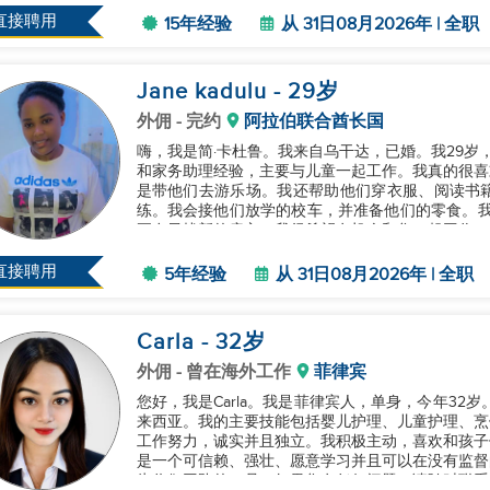
直接聘用
15年经验
从 31日08月2026年 | 全职
Jane kadulu
- 29
岁
外佣
- 完约
阿拉伯联合酋长国
嗨，我是简·卡杜鲁。我来自乌干达，已婚。我29岁
和家务助理经验，主要与儿童一起工作。我真的很喜
是带他们去游乐场。我还帮助他们穿衣服、阅读书
练。我会接他们放学的校车，并准备他们的零食。我于
正在寻找新的雇主。我很希望有机会和您一起工作。如
直接聘用
5年经验
从 31日08月2026年 | 全职
Carla
- 32
岁
外佣
- 曾在海外工作
菲律宾
您好，我是Carla。我是菲律宾人，单身，今年32
来西亚。我的主要技能包括婴儿护理、儿童护理、烹
工作努力，诚实并且独立。我积极主动，喜欢和孩子
是一个可信赖、强壮、愿意学习并且可以在没有监督
为你们团队的一员。如果您有任何问题，请随时联系我。