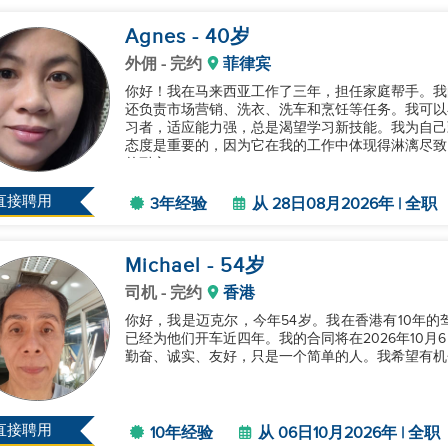
Agnes
- 40
岁
外佣
- 完约
菲律宾
你好！我在马来西亚工作了三年，担任家庭帮手。我
还负责市场营销、洗衣、洗车和烹饪等任务。我可以
习者，适应能力强，总是渴望学习新技能。我为自己
态度是重要的，因为它在我的工作中体现得淋漓尽致
的耐心。...
直接聘用
3年经验
从 28日08月2026年 | 全职
Michael
- 54
岁
司机
- 完约
香港
你好，我是迈克尔，今年54岁。我在香港有10年
已经为他们开车近四年。我的合同将在2026年10
勤奋、诚实、友好，只是一个简单的人。我希望有机会
直接聘用
10年经验
从 06日10月2026年 | 全职