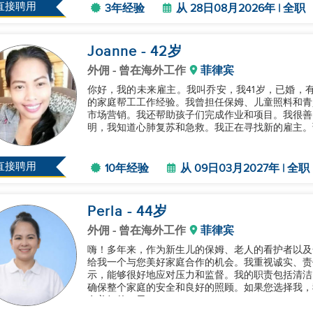
直接聘用
3年经验
从 28日08月2026年 | 全职
Joanne
- 42
岁
外佣
- 曾在海外工作
菲律宾
你好，我的未来雇主。我叫乔安，我41岁，已婚，有
的家庭帮工工作经验。我曾担任保姆、儿童照料和青
市场营销。我还帮助孩子们完成作业和项目。我很善
明，我知道心肺复苏和急救。我正在寻找新的雇主。谢谢
直接聘用
10年经验
从 09日03月2027年 | 全职
Perla
- 44
岁
外佣
- 曾在海外工作
菲律宾
嗨！多年来，作为新生儿的保姆、老人的看护者以及
给我一个与您美好家庭合作的机会。我重视诚实、责
示，能够很好地应对压力和监督。我的职责包括清洁
确保整个家庭的安全和良好的照顾。如果您选择我，
有美好的一天！...