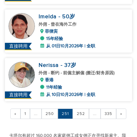
Imelda
- 50
岁
外佣
- 曾在海外工作
菲律宾
15年经验
从 01日10月2026年 | 全职
直接聘用
Nerissa
- 37
岁
外佣
- 断约 - 前僱主解僱 (搬迁/财务原因)
香港
11年经验
从 10日10月2026年 | 全职
直接聘用
«
1
...
250
251
252
...
335
»
卡塔尔有超过 160,000 名家庭佣工或女佣正在寻找新雇主。我