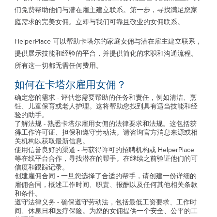
们免费帮助他们与潜在雇主建立联系。第一步，寻找满足您家
庭需求的完美女佣。立即与我们可靠且敬业的女佣联系。
HelperPlace 可以帮助卡塔尔的家庭女佣与潜在雇主建立联系，
提供展示技能和经验的平台，并提供简化的求职和沟通流程。
所有这一切都无需任何费用。
如何在卡塔尔雇用女佣？
确定您的需求 - 评估您需要帮助的任务和责任，例如清洁、烹
饪、儿童保育或老人护理。这将帮助您找到具有适当技能和经
验的助手。
了解法规 - 熟悉卡塔尔雇用女佣的法律要求和法规。这包括获
得工作许可证、担保和遵守劳动法。请咨询官方消息来源或相
关机构以获取最新信息。
使用信誉良好的渠道 - 与获得许可的招聘机构或 HelperPlace
等在线平台合作，寻找潜在的帮手。在继续之前验证他们的可
信度和跟踪记录。
创建雇佣合同 - 一旦您选择了合适的帮手，请创建一份详细的
雇佣合同，概述工作时间、职责、报酬以及任何其他相关条款
和条件。
遵守法律义务 - 确保遵守劳动法，包括最低工资要求、工作时
间、休息日和医疗保险。为您的女佣提供一个安全、公平的工