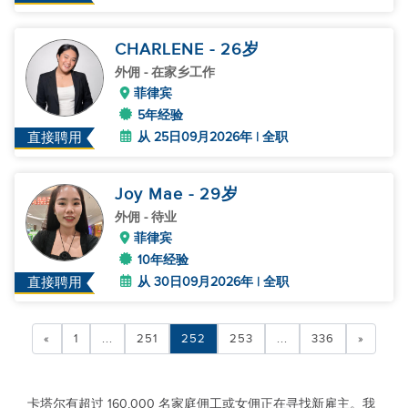
CHARLENE
- 26
岁
外佣
- 在家乡工作
菲律宾
5年经验
从 25日09月2026年 | 全职
直接聘用
Joy Mae
- 29
岁
外佣
- 待业
菲律宾
10年经验
从 30日09月2026年 | 全职
直接聘用
«
1
...
251
252
253
...
336
»
卡塔尔有超过 160,000 名家庭佣工或女佣正在寻找新雇主。我