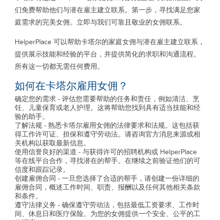
们免费帮助他们与潜在雇主建立联系。第一步，寻找满足您家
庭需求的完美女佣。立即与我们可靠且敬业的女佣联系。
HelperPlace 可以帮助卡塔尔的家庭女佣与潜在雇主建立联系，
提供展示技能和经验的平台，并提供简化的求职和沟通流程。
所有这一切都无需任何费用。
如何在卡塔尔雇用女佣？
确定您的需求 - 评估您需要帮助的任务和责任，例如清洁、烹
饪、儿童保育或老人护理。这将帮助您找到具有适当技能和经
验的助手。
了解法规 - 熟悉卡塔尔雇用女佣的法律要求和法规。这包括获
得工作许可证、担保和遵守劳动法。请咨询官方消息来源或相
关机构以获取最新信息。
使用信誉良好的渠道 - 与获得许可的招聘机构或 HelperPlace
等在线平台合作，寻找潜在的帮手。在继续之前验证他们的可
信度和跟踪记录。
创建雇佣合同 - 一旦您选择了合适的帮手，请创建一份详细的
雇佣合同，概述工作时间、职责、报酬以及任何其他相关条款
和条件。
遵守法律义务 - 确保遵守劳动法，包括最低工资要求、工作时
间、休息日和医疗保险。为您的女佣提供一个安全、公平的工