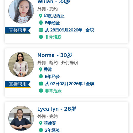
Wulan
- 33
岁
外佣
- 完约
印度尼西亚
8年经验
从 28日09月2026年 | 全职
直接聘用
非常活跃
Norma
- 30
岁
外佣
- 断约 - 外佣辞职
香港
6年经验
从 02日08月2026年 | 全职
直接聘用
非常活跃
Lyca lyn
- 28
岁
外佣
- 完约
菲律宾
2年经验