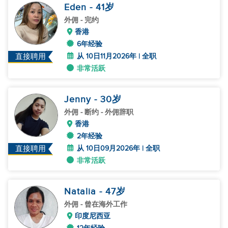
Eden
- 41
岁
外佣
- 完约
香港
6年经验
从 10日11月2026年 | 全职
直接聘用
非常活跃
Jenny
- 30
岁
外佣
- 断约 - 外佣辞职
香港
2年经验
从 10日09月2026年 | 全职
直接聘用
非常活跃
Natalia
- 47
岁
外佣
- 曾在海外工作
印度尼西亚