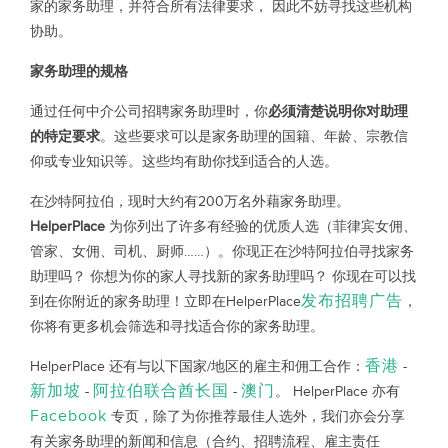
家的家务助理，并符合所有法律要求， 因此不妨寻找这些机构
协助。
家务助理的规格
通过任何中介公司招聘家务助理时，你
必须清楚说明你对助理
的特定要求
。这些要求可以是家务助理的国籍、年龄、宗教信
仰或专业知识等。这些均有助你找到适合的人选。
在沙特阿拉伯，现时大约有200万名外藉家务助理。
HelperPlace
为你列出了许多有经验的优质人选（菲律宾女佣、
管家、女佣、司机、厨师……）。你现正在沙特阿拉伯寻找家务
助理吗？ 你想为你的家人寻找新的家务助理吗？ 你现在可以找
发布招聘广告
到在你附近的家务助理！立即在HelperPlace
，
你将有更多机会筛选和寻找适合你的家务助理。
香港
HelperPlace 还有与以下国家/地区的雇主和佣工合作：
-
新加坡
阿拉伯联合酋长国
澳门
-
-
。 HelperPlace 亦有
Facebook
专页，除了为你推荐最佳人选外，我们亦会分享
有关家务助理的新闻和信息（合约、招聘流程、雇主责任