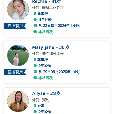
Rechie
- 41
岁
外佣
- 转移工作许可
新加坡
11年经验
从 22日10月2026年 | 全职
直接聘用
非常活跃
Mary jane
- 35
岁
外佣
- 曾在海外工作
菲律宾
2年经验
从 29日09月2026年 | 全职
直接聘用
非常活跃
Allysa
- 28
岁
外佣
- 完约
香港
2年经验