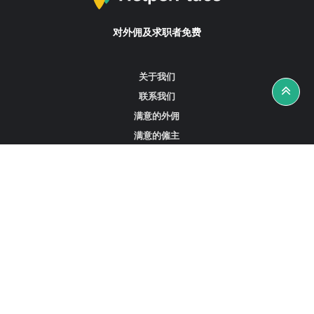
对外佣及求职者免费
关于我们
联系我们
满意的外佣
满意的僱主
攻略资讯
工作招聘
寻找外佣、女佣或司机
寻找外佣中介
寻找香港外佣
新加坡可用的家庭佣工
阿联酋迪拜的全职女佣