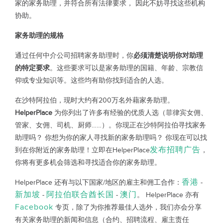
家的家务助理，并符合所有法律要求， 因此不妨寻找这些机构
协助。
家务助理的规格
通过任何中介公司招聘家务助理时，你
必须清楚说明你对助理
的特定要求
。这些要求可以是家务助理的国籍、年龄、宗教信
仰或专业知识等。这些均有助你找到适合的人选。
在沙特阿拉伯，现时大约有200万名外藉家务助理。
HelperPlace
为你列出了许多有经验的优质人选（菲律宾女佣、
管家、女佣、司机、厨师……）。你现正在沙特阿拉伯寻找家务
助理吗？ 你想为你的家人寻找新的家务助理吗？ 你现在可以找
发布招聘广告
到在你附近的家务助理！立即在HelperPlace
，
你将有更多机会筛选和寻找适合你的家务助理。
香港
HelperPlace 还有与以下国家/地区的雇主和佣工合作：
-
新加坡
阿拉伯联合酋长国
澳门
-
-
。 HelperPlace 亦有
Facebook
专页，除了为你推荐最佳人选外，我们亦会分享
有关家务助理的新闻和信息（合约、招聘流程、雇主责任