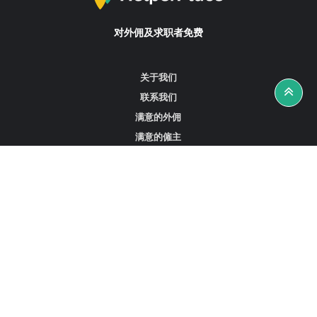
对外佣及求职者免费
关于我们
联系我们
满意的外佣
满意的僱主
攻略资讯
工作招聘
寻找外佣、女佣或司机
寻找外佣中介
寻找香港外佣
新加坡可用的家庭佣工
阿联酋迪拜的全职女佣