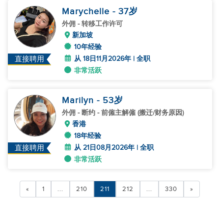
Marychelle
- 37
岁
外佣
- 转移工作许可
新加坡
10年经验
从 18日11月2026年 | 全职
直接聘用
非常活跃
Marilyn
- 53
岁
外佣
- 断约 - 前僱主解僱 (搬迁/财务原因)
香港
18年经验
从 21日08月2026年 | 全职
直接聘用
非常活跃
«
1
...
210
211
212
...
330
»