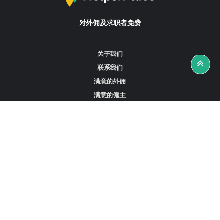
对外佣及求职者免费
关于我们
联系我们
满意的外佣
满意的僱主
攻略资讯
工作招聘
寻找外佣、女佣或司机
寻找外佣中介
寻找香港外佣
新加坡可用的家庭佣工
阿联酋迪拜的全职女佣