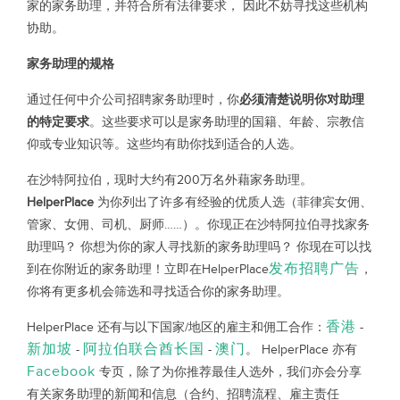
家的家务助理，并符合所有法律要求， 因此不妨寻找这些机构
协助。
家务助理的规格
通过任何中介公司招聘家务助理时，你
必须清楚说明你对助理
的特定要求
。这些要求可以是家务助理的国籍、年龄、宗教信
仰或专业知识等。这些均有助你找到适合的人选。
在沙特阿拉伯，现时大约有200万名外藉家务助理。
HelperPlace
为你列出了许多有经验的优质人选（菲律宾女佣、
管家、女佣、司机、厨师……）。你现正在沙特阿拉伯寻找家务
助理吗？ 你想为你的家人寻找新的家务助理吗？ 你现在可以找
发布招聘广告
到在你附近的家务助理！立即在HelperPlace
，
你将有更多机会筛选和寻找适合你的家务助理。
香港
HelperPlace 还有与以下国家/地区的雇主和佣工合作：
-
新加坡
阿拉伯联合酋长国
澳门
-
-
。 HelperPlace 亦有
Facebook
专页，除了为你推荐最佳人选外，我们亦会分享
有关家务助理的新闻和信息（合约、招聘流程、雇主责任