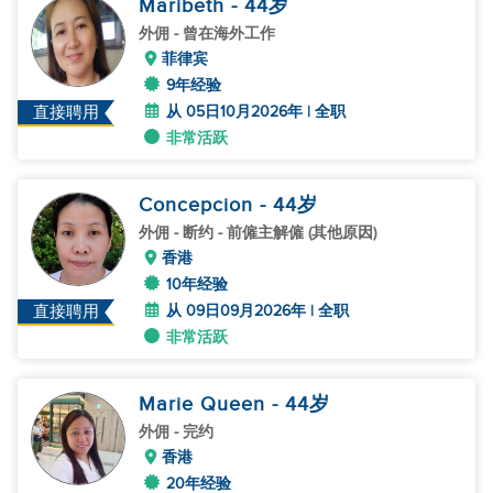
Maribeth
- 44
岁
外佣
- 曾在海外工作
菲律宾
9年经验
从 05日10月2026年 | 全职
直接聘用
非常活跃
Concepcion
- 44
岁
外佣
- 断约 - 前僱主解僱 (其他原因)
香港
10年经验
从 09日09月2026年 | 全职
直接聘用
非常活跃
Marie Queen
- 44
岁
外佣
- 完约
香港
20年经验