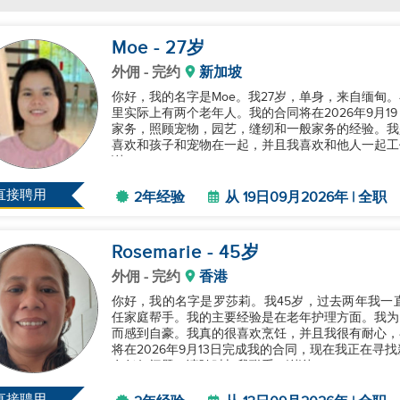
Moe
- 27
岁
外佣
- 完约
新加坡
你好，我的名字是Moe。我27岁，单身，来自缅甸
里实际上有两个老年人。我的合同将在2026年9月
家务，照顾宠物，园艺，缝纫和一般家务的经验。我
喜欢和孩子和宠物在一起，并且我喜欢和他人一起工
谢。...
直接聘用
2年经验
从 19日09月2026年 | 全职
Rosemarie
- 45
岁
外佣
- 完约
香港
你好，我的名字是罗莎莉。我45岁，过去两年我一
任家庭帮手。我的主要经验是在老年护理方面。我为
而感到自豪。我真的很喜欢烹饪，并且我很有耐心，
将在2026年9月13日完成我的合同，现在我正在
有任何问题，请随时与我联系。谢谢！...
直接聘用