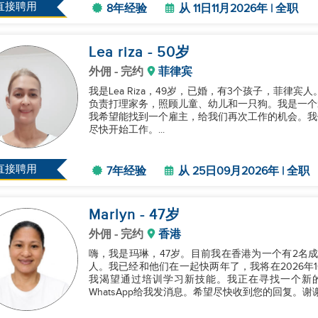
直接聘用
8年经验
从 11日11月2026年 | 全职
Lea riza
- 50
岁
外佣
- 完约
菲律宾
我是Lea Riza，49岁，已婚，有3个孩子，菲律
负责打理家务，照顾儿童、幼儿和一只狗。我是一个
我希望能找到一个雇主，给我们再次工作的机会。我
尽快开始工作。...
直接聘用
7年经验
从 25日09月2026年 | 全职
Marlyn
- 47
岁
外佣
- 完约
香港
嗨，我是玛琳，47岁。目前我在香港为一个有2名
人。我已经和他们在一起快两年了，我将在2026年
我渴望通过培训学习新技能。我正在寻找一个新
WhatsApp给我发消息。希望尽快收到您的回复。谢谢！