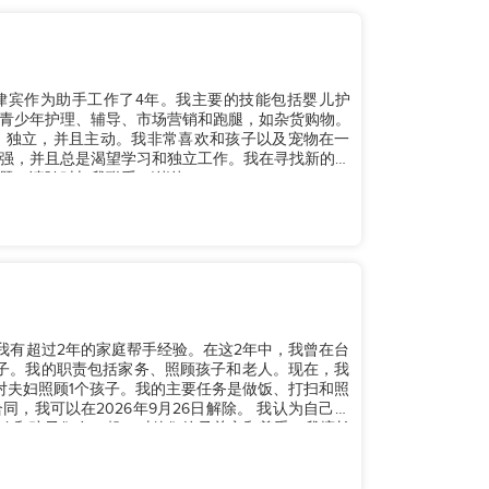
菲律宾作为助手工作了4年。我主要的技能包括婴儿护
青少年护理、辅导、市场营销和跑腿，如杂货购物。
、独立，并且主动。我非常喜欢和孩子以及宠物在一
强，并且总是渴望学习和独立工作。我在寻找新的雇
，请随时与我联系。谢谢！...
宾。我有超过2年的家庭帮手经验。在这2年中，我曾在台
孩子。我的职责包括家务、照顾孩子和老人。现在，我
对夫妇照顾1个孩子。我的主要任务是做饭、打扫和照
，我可以在2026年9月26日解除。 我认为自己耐
欢和孩子们在一起，对他们给予关心和尊重。我擅长