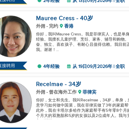
2年经验
从 13日09月2026年 | 全职
Mauree Cress
- 40
岁
外佣
- 完约
香港
你好，我叫Mauree Cress。我是菲律宾人，也
经验。我擅长儿童护理、烹饪、家务、辅导和购物。我
奋、独立、喜欢孩子、有耐心且值得信赖。我目前
我。谢谢！...
直接聘用
4年经验
从 19日09月2026年 | 全职
Recelmae
- 34
岁
外佣
- 曾在海外工作
菲律宾
你好，女士和先生。我叫Recelmae，34岁，单
意学习如何做中国菜，我在菲律宾做了3年的家庭帮
此外，我在卡塔尔多哈作为家庭帮手有5年零8个月
个月大的双胞胎和5岁的女孩以及2位成年人。我与
主。谢谢。...