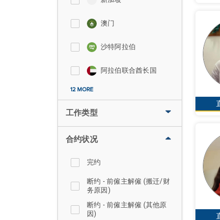
澳门
沙特阿拉伯
阿拉伯联合酋长国
12 MORE
工作类型
合约状况
完约
断约 - 前僱主解僱 (搬迁/财
务原因)
断约 - 前僱主解僱 (其他原
因)