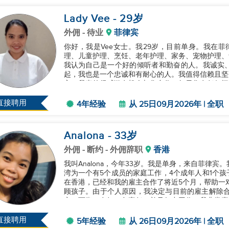
Lady Vee
- 29
岁
外佣
- 待业
菲律宾
你好，我是Vee女士。我29岁，目前单身。我在
理、儿童护理、烹饪、老年护理、家务、宠物护理、
我认为自己是一个好的倾听者和勤奋的人。我诚实
起，我也是一个忠诚和有耐心的人。我值得信赖且坚
主，我真的很感激有机会与您合作。如果您有任何问题
直接聘用
4年经验
从 25日09月2026年 | 全职
Analona
- 33
岁
外佣
- 断约 - 外佣辞职
香港
我叫Analona，今年33岁。我是单身，来自菲律
湾为一个有5个成员的家庭工作，4个成年人和1个
在香港，已经和我的雇主合作了将近5个月，帮助一
顾孩子。由于个人原因，我决定与目前的雇主解除合同
心、可靠、友好、负责任，并且努力工作。我非常喜
遵循规则，合理管理我...
直接聘用
5年经验
从 26日09月2026年 | 全职