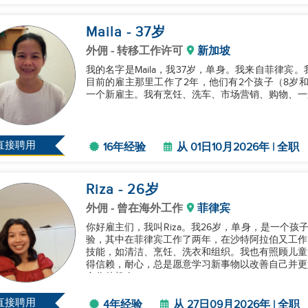
Maila
- 37
岁
外佣
- 转移工作许可
新加坡
我的名字是Maila，我37岁，单身。我来自菲律宾
目前的雇主那里工作了2年，他们有2个孩子（8岁和1
一个新雇主。我有烹饪、洗车、市场营销、购物、一般
直接聘用
16年经验
从 01日10月2026年 | 全职
Riza
- 26
岁
外佣
- 曾在海外工作
菲律宾
你好雇主们，我叫Riza。我26岁，单身，是一个
验，其中在菲律宾工作了两年，在沙特阿拉伯又工作
技能，如清洁、烹饪、洗衣和组织。我也有照顾儿童
得信赖，耐心，总是愿意学习新事物以改善自己并更
合作的机会。...
直接聘用
4年经验
从 27日09月2026年 | 全职