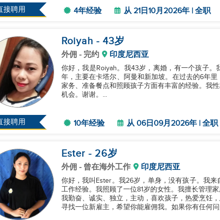
直接聘用
4年经验
从 21日10月2026年 | 全职
Roiyah
- 43
岁
外佣
- 完约
印度尼西亚
你好，我是Roiyah。我43岁，离婚，有一个孩子
年，主要在卡塔尔、阿曼和新加坡。在过去的6年里
家务、准备餐点和照顾孩子方面有丰富的经验。我性
机会。谢谢。...
直接聘用
10年经验
从 06日09月2026年 | 全职
Ester
- 26
岁
外佣
- 曾在海外工作
印度尼西亚
你好，我叫Ester。我26岁，单身，没有孩子。
工作经验。我照顾了一位81岁的女性。我擅长管理
我勤奋、诚实、独立，主动，喜欢孩子，热爱烹饪，
寻找一位新雇主，希望你能雇佣我。如果你有任何问题