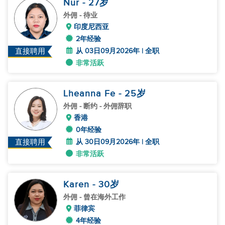
Nur
- 27
岁
外佣
- 待业
印度尼西亚
2年经验
从 03日09月2026年 | 全职
直接聘用
非常活跃
Lheanna Fe
- 25
岁
外佣
- 断约 - 外佣辞职
香港
0年经验
从 30日09月2026年 | 全职
直接聘用
非常活跃
Karen
- 30
岁
外佣
- 曾在海外工作
菲律宾
4年经验