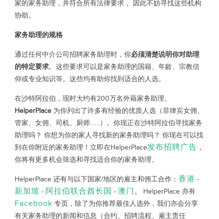
家的家务助理，并符合所有法律要求， 因此不妨寻找这些机构
协助。
家务助理的规格
通过任何中介公司招聘家务助理时，你
必须清楚说明你对助理
的特定要求
。这些要求可以是家务助理的国籍、年龄、宗教信
仰或专业知识等。这些均有助你找到适合的人选。
在沙特阿拉伯，现时大约有200万名外藉家务助理。
HelperPlace
为你列出了许多有经验的优质人选（菲律宾女佣、
管家、女佣、司机、厨师……）。你现正在沙特阿拉伯寻找家务
助理吗？ 你想为你的家人寻找新的家务助理吗？ 你现在可以找
发布招聘广告
到在你附近的家务助理！立即在HelperPlace
，
你将有更多机会筛选和寻找适合你的家务助理。
香港
HelperPlace 还有与以下国家/地区的雇主和佣工合作：
-
新加坡
阿拉伯联合酋长国
澳门
-
-
。 HelperPlace 亦有
Facebook
专页，除了为你推荐最佳人选外，我们亦会分享
有关家务助理的新闻和信息（合约、招聘流程、雇主责任