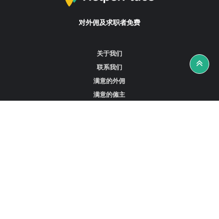
对外佣及求职者免费
关于我们
联系我们
满意的外佣
满意的僱主
攻略资讯
工作招聘
寻找外佣、女佣或司机
寻找外佣中介
寻找香港外佣
新加坡可用的家庭佣工
阿联酋迪拜的全职女佣