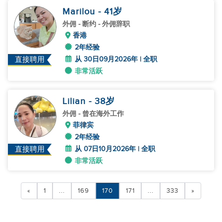
Marilou
- 41
岁
外佣
- 断约 - 外佣辞职
香港
2年经验
从 30日09月2026年 | 全职
直接聘用
非常活跃
Lilian
- 38
岁
外佣
- 曾在海外工作
菲律宾
2年经验
从 07日10月2026年 | 全职
直接聘用
非常活跃
«
1
...
169
170
171
...
333
»