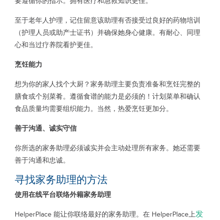
要遵循你的指示。拥有医疗和急救知识更佳。
至于老年人护理，记住留意该助理有否接受过良好的药物培训
（护理人员或助产士证书）并确保她身心健康。有耐心、同理
心和当过疗养院看护更佳。
烹饪能力
想为你的家人找个大厨？家务助理主要负责准备和烹饪完整的
膳食或个别菜肴。遵循食谱的能力是必须的！计划菜单和确认
食品质量均需要组织能力。当然，热爱烹饪更加分。
善于沟通、诚实守信
你所选的家务助理必须诚实并会主动处理所有家务。她还需要
善于沟通和忠诚。
寻找家务助理的方法
使用在线平台联络外籍家务助理
发
HelperPlace 能让你联络最好的家务助理。在 HelperPlace上