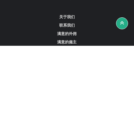
关于我们
联系我们
满意的外佣
满意的僱主
攻略资讯
工作招聘
寻找外佣、女佣或司机
寻找外佣中介
寻找香港外佣
新加坡可用的家庭佣工
阿联酋迪拜的全职女佣
在沙特阿拉伯招聘家庭佣工