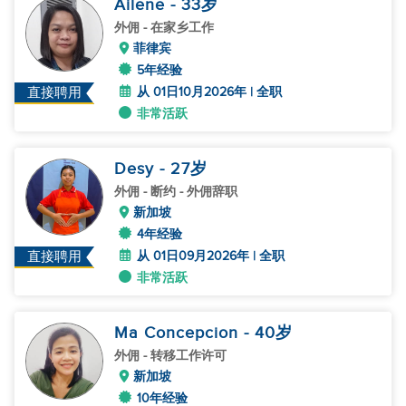
Ailene
- 33
岁
外佣
- 在家乡工作
菲律宾
5年经验
从 01日10月2026年 | 全职
直接聘用
非常活跃
Desy
- 27
岁
外佣
- 断约 - 外佣辞职
新加坡
4年经验
从 01日09月2026年 | 全职
直接聘用
非常活跃
Ma Concepcion
- 40
岁
外佣
- 转移工作许可
新加坡
10年经验