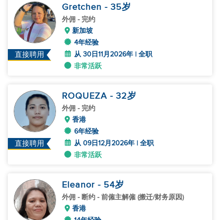
Gretchen
- 35
岁
外佣
- 完约
新加坡
4年经验
从 30日11月2026年 | 全职
直接聘用
非常活跃
ROQUEZA
- 32
岁
外佣
- 完约
香港
6年经验
从 09日12月2026年 | 全职
直接聘用
非常活跃
Eleanor
- 54
岁
外佣
- 断约 - 前僱主解僱 (搬迁/财务原因)
香港