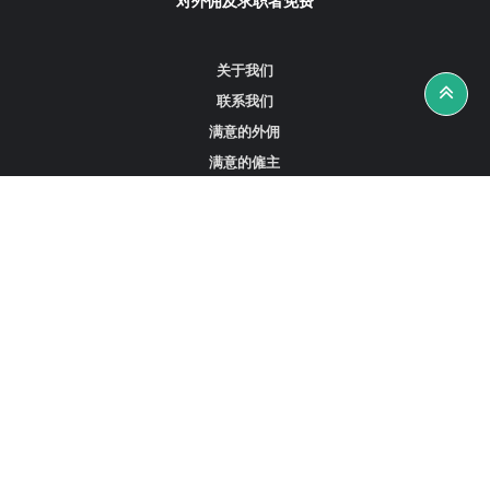
对外佣及求职者免费
关于我们
联系我们
满意的外佣
满意的僱主
攻略资讯
工作招聘
寻找外佣、女佣或司机
寻找外佣中介
寻找香港外佣
新加坡可用的家庭佣工
阿联酋迪拜的全职女佣
在沙特阿拉伯招聘家庭佣工