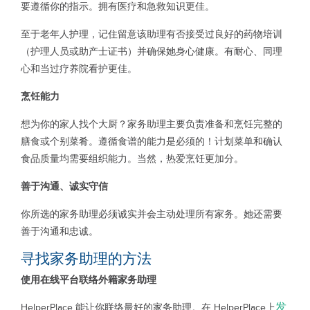
要遵循你的指示。拥有医疗和急救知识更佳。
至于老年人护理，记住留意该助理有否接受过良好的药物培训
（护理人员或助产士证书）并确保她身心健康。有耐心、同理
心和当过疗养院看护更佳。
烹饪能力
想为你的家人找个大厨？家务助理主要负责准备和烹饪完整的
膳食或个别菜肴。遵循食谱的能力是必须的！计划菜单和确认
食品质量均需要组织能力。当然，热爱烹饪更加分。
善于沟通、诚实守信
你所选的家务助理必须诚实并会主动处理所有家务。她还需要
善于沟通和忠诚。
寻找家务助理的方法
使用在线平台联络外籍家务助理
发
HelperPlace 能让你联络最好的家务助理。在 HelperPlace上