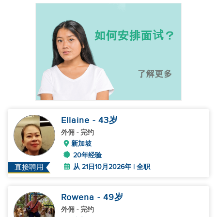
Ellaine
- 43
岁
外佣
- 完约
新加坡
20年经验
从 21日10月2026年 | 全职
直接聘用
Rowena
- 49
岁
外佣
- 完约