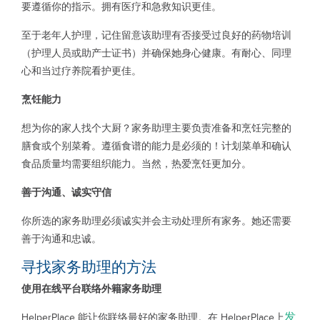
要遵循你的指示。拥有医疗和急救知识更佳。
至于老年人护理，记住留意该助理有否接受过良好的药物培训
（护理人员或助产士证书）并确保她身心健康。有耐心、同理
心和当过疗养院看护更佳。
烹饪能力
想为你的家人找个大厨？家务助理主要负责准备和烹饪完整的
膳食或个别菜肴。遵循食谱的能力是必须的！计划菜单和确认
食品质量均需要组织能力。当然，热爱烹饪更加分。
善于沟通、诚实守信
你所选的家务助理必须诚实并会主动处理所有家务。她还需要
善于沟通和忠诚。
寻找家务助理的方法
使用在线平台联络外籍家务助理
发
HelperPlace 能让你联络最好的家务助理。在 HelperPlace上