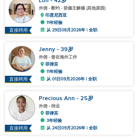
Lofi
- 42
岁
外佣
- 断约 - 前僱主解僱 (其他原因)
印度尼西亚
11年经验
从 29日08月2026年 | 全职
直接聘用
Jenny
- 39
岁
外佣
- 曾在海外工作
菲律宾
11年经验
从 01日09月2026年 | 全职
直接聘用
Precious Ann
- 25
岁
外佣
- 待业
菲律宾
3年经验
从 24日09月2026年 | 全职
直接聘用