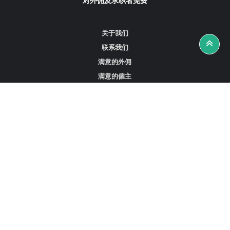
对外佣及求职者免费
关于我们
联系我们
满意的外佣
满意的僱主
攻略资讯
工作招聘
寻找外佣、女佣或司机
寻找外佣中介
寻找香港外佣
新加坡可用的家庭佣工
阿联酋迪拜的全职女佣
在沙特阿拉伯招聘家庭佣工