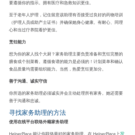
要遵循你的指示。拥有医疗和急救知识更佳。
至于老年人护理，记住留意该助理有否接受过良好的药物培训
（护理人员或助产士证书）并确保她身心健康。有耐心、同理
心和当过疗养院看护更佳。
烹饪能力
想为你的家人找个大厨？家务助理主要负责准备和烹饪完整的
膳食或个别菜肴。遵循食谱的能力是必须的！计划菜单和确认
食品质量均需要组织能力。当然，热爱烹饪更加分。
善于沟通、诚实守信
你所选的家务助理必须诚实并会主动处理所有家务。她还需要
善于沟通和忠诚。
寻找家务助理的方法
使用在线平台联络外籍家务助理
发
HelperPlace 能让你联络最好的家务助理。在 HelperPlace上