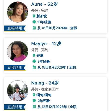
Auria
- 52
岁
外佣
- 完约
新加坡
19年经验
从 01日10月2026年 | 全职
直接聘用
Maylyn
- 42
岁
外佣
- 完约
香港
8年经验
从 15日11月2026年 | 全职
直接聘用
Naing
- 24
岁
外佣
- 在家乡工作
缅甸-缅甸
2年经验
从 12日12月2026年 | 全职
直接聘用