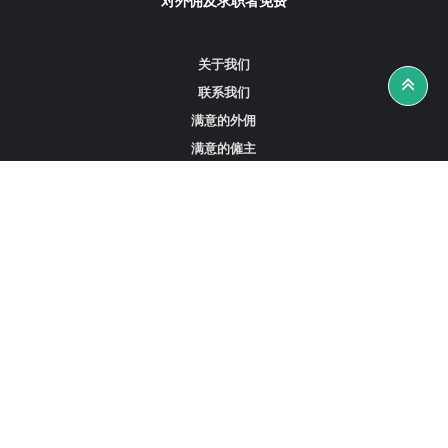
对外佣及求职者免费
关于我们
联系我们
满意的外佣
满意的僱主
攻略资讯
工作招聘
寻找外佣、女佣或司机
寻找外佣中介
寻找香港外佣
新加坡可用的家庭佣工
阿联酋迪拜的全职女佣
在沙特阿拉伯招聘家庭佣工