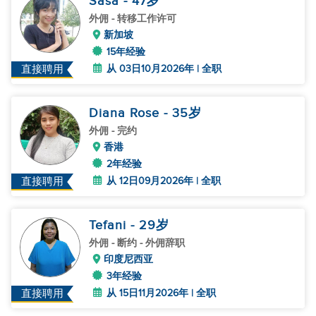
Sasa
- 47
岁
外佣
- 转移工作许可
新加坡
15年经验
从 03日10月2026年 | 全职
直接聘用
Diana Rose
- 35
岁
外佣
- 完约
香港
2年经验
从 12日09月2026年 | 全职
直接聘用
Tefani
- 29
岁
外佣
- 断约 - 外佣辞职
印度尼西亚
3年经验
从 15日11月2026年 | 全职
直接聘用