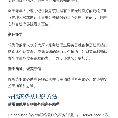
要遵循你的指示。拥有医疗和急救知识更佳。
至于老年人护理，记住留意该助理有否接受过良好的药物培训
（护理人员或助产士证书）并确保她身心健康。有耐心、同理
心和当过疗养院看护更佳。
烹饪能力
想为你的家人找个大厨？家务助理主要负责准备和烹饪完整的
膳食或个别菜肴。遵循食谱的能力是必须的！计划菜单和确认
食品质量均需要组织能力。当然，热爱烹饪更加分。
善于沟通、诚实守信
你所选的家务助理必须诚实并会主动处理所有家务。她还需要
善于沟通和忠诚。
寻找家务助理的方法
使用在线平台联络外籍家务助理
发
HelperPlace 能让你联络最好的家务助理。在 HelperPlace上