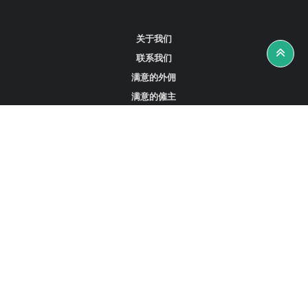
关于我们
联系我们
满意的外佣
满意的僱主
攻略资讯
工作招聘
寻找外佣、女佣或司机
寻找外佣中介
寻找香港外佣
新加坡可用的家庭佣工
阿联酋迪拜的全职女佣
在沙特阿拉伯招聘家庭佣工