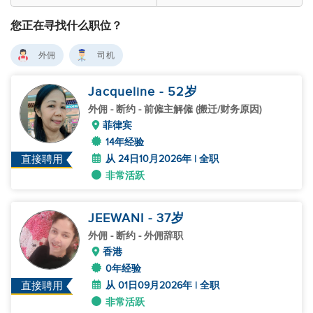
您正在寻找什么职位？
外佣
司机
Jacqueline
- 52
岁
外佣
- 断约 - 前僱主解僱 (搬迁/财务原因)
菲律宾
14年经验
从 24日10月2026年 | 全职
直接聘用
非常活跃
JEEWANI
- 37
岁
外佣
- 断约 - 外佣辞职
香港
0年经验
从 01日09月2026年 | 全职
直接聘用
非常活跃