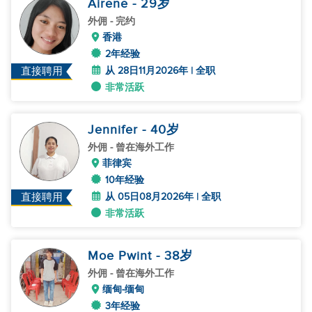
Airene
- 29
岁
外佣
- 完约
香港
2年经验
从 28日11月2026年 | 全职
直接聘用
非常活跃
Jennifer
- 40
岁
外佣
- 曾在海外工作
菲律宾
10年经验
从 05日08月2026年 | 全职
直接聘用
非常活跃
Moe Pwint
- 38
岁
外佣
- 曾在海外工作
缅甸-缅甸
3年经验