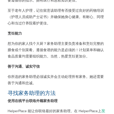
要遵循你的指示。拥有医疗和急救知识更佳。
至于老年人护理，记住留意该助理有否接受过良好的药物培训
（护理人员或助产士证书）并确保她身心健康。有耐心、同理
心和当过疗养院看护更佳。
烹饪能力
想为你的家人找个大厨？家务助理主要负责准备和烹饪完整的
膳食或个别菜肴。遵循食谱的能力是必须的！计划菜单和确认
食品质量均需要组织能力。当然，热爱烹饪更加分。
善于沟通、诚实守信
你所选的家务助理必须诚实并会主动处理所有家务。她还需要
善于沟通和忠诚。
寻找家务助理的方法
使用在线平台联络外籍家务助理
发
HelperPlace 能让你联络最好的家务助理。在 HelperPlace上