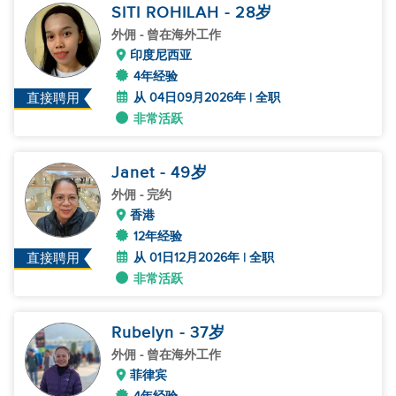
SITI ROHILAH
- 28
岁
外佣
- 曾在海外工作
印度尼西亚
4年经验
从 04日09月2026年 | 全职
直接聘用
非常活跃
Janet
- 49
岁
外佣
- 完约
香港
12年经验
从 01日12月2026年 | 全职
直接聘用
非常活跃
Rubelyn
- 37
岁
外佣
- 曾在海外工作
菲律宾