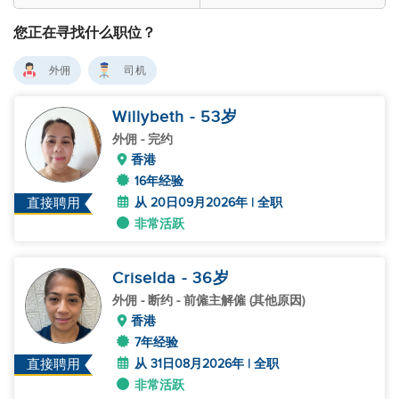
您正在寻找什么职位？
外佣
司机
Willybeth
- 53
岁
外佣
- 完约
香港
16年经验
从 20日09月2026年 | 全职
直接聘用
非常活跃
Criselda
- 36
岁
外佣
- 断约 - 前僱主解僱 (其他原因)
香港
7年经验
从 31日08月2026年 | 全职
直接聘用
非常活跃