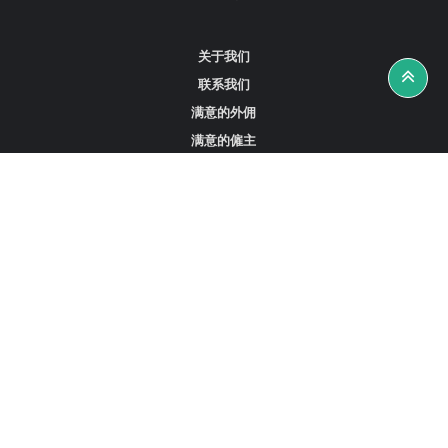
关于我们
联系我们
满意的外佣
满意的僱主
攻略资讯
工作招聘
寻找外佣、女佣或司机
寻找外佣中介
寻找香港外佣
新加坡可用的家庭佣工
阿联酋迪拜的全职女佣
在沙特阿拉伯招聘家庭佣工