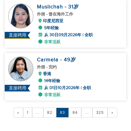
Muslichah
- 31
岁
外佣
- 曾在海外工作
印度尼西亚
5年经验
从 30日09月2026年 | 全职
直接聘用
非常活跃
Carmela
- 49
岁
外佣
- 完约
香港
14年经验
从 01日10月2026年 | 全职
直接聘用
非常活跃
«
1
...
82
83
84
...
325
»