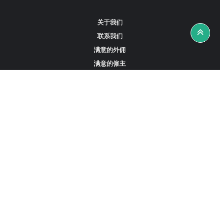
关于我们
联系我们
满意的外佣
满意的僱主
攻略资讯
工作招聘
寻找外佣、女佣或司机
寻找外佣中介
寻找香港外佣
新加坡可用的家庭佣工
阿联酋迪拜的全职女佣
在沙特阿拉伯招聘家庭佣工