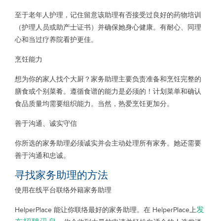
至于老年人护理，记住留意该助理有否接受过良好的药物培训
（护理人员或助产士证书）并确保她身心健康。有耐心、同理
心和当过疗养院看护更佳。
烹饪能力
想为你的家人找个大厨？家务助理主要负责准备和烹饪完整的
膳食或个别菜肴。遵循食谱的能力是必须的！计划菜单和确认
食品质量均需要组织能力。当然，热爱烹饪更加分。
善于沟通、诚实守信
你所选的家务助理必须诚实并会主动处理所有家务。她还需要
善于沟通和忠诚。
寻找家务助理的方法
使用在线平台联络外籍家务助理
发
HelperPlace 能让你联络最好的家务助理。在 HelperPlace上