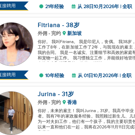
直接聘用
21年经验
从 28日10月2026年 | 全职
Fitriana
- 38
岁
外佣
- 完约
新加坡
你好。 我叫Fitriana。 我是印尼人，丧偶。 我3
工作了8年，在新加坡工作了2年，与我现在的雇主，2
我的合同。 我是一名诚实、注重细节和高效的家庭
和宠物一起工作。 我习惯独立工作，并能很好地管
人的安全和舒适是第一位的。 谢谢。...
直接聘用
10年经验
从 01日10月2026年 | 全职
Jurina
- 31
岁
外佣
- 完约
香港
你好，未来的雇主！我叫Jurina，31岁。我高中
者。我有7年的家政服务经验。我照顾过新生儿、儿
为一对夫妇工作，他们有一个孩子，我的主要职责包括
以来一直和他们在一起，我将在2026年11月11日
帝保佑！...