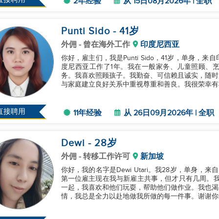
2年经验
从 15日08月2026年 | 全职
Punti Sido
- 41
岁
外佣
- 曾在海外工作
印度尼西亚
你好，雇主们，我是Punti Sido，41岁，单身
度尼西亚工作了1年。我在一般家务、儿童照顾、
务。我喜欢照顾孩子。我勤奋、可信赖且诚实，随时
与家庭建立良好关系中重视尊重和善良。我很荣幸有机
直接聘用
11年经验
从 26日09月2026年 | 全职
Dewi
- 28
岁
外佣
- 转移工作许可
新加坡
你好，我的名字是Dewi Utari。我28岁，单身
第一位雇主现在我与新雇主共事，但才只有几周。我可
一起，我喜欢和他们玩耍，帮助他们做作业。我也渴
情，我总是全力以赴地做我所做的每一件事。谢谢你们的