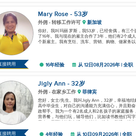
Mary Rose
- 53
岁
外佣
- 转移工作许可
新加坡
你好。我叫玛丽·罗斯，我53岁，已经丧偶，有三
了16年。我与现在的雇主合作了3年，他们有2个成
个新雇主。我有烹饪、洗车、营销、购物、做家务以及
直接聘用
16年经验
从 12日08月2026年 | 全职
Jigly Ann
- 32
岁
外佣
- 在家乡工作
菲律宾
您好，女士/先生。我叫Jigly Ann，32岁，幸
高中毕业生，对自己的沟通能力充满信心，并且勤奋
政帮手。我为一个有2名成人和2名孩子的家庭服务
营养餐，与他们玩，辅导他们，比如读书教他们写字
干净。我可以做家务活，如清洁、洗衣、熨烫、洗车
实、忠诚且勤奋。请给我一个...
直接聘用
4年经验
从 10日09月2026年 | 全职