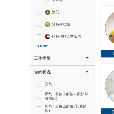
澳门
沙特阿拉伯
阿拉伯联合酋长国
12 MORE
工作类型
合约状况
完约
断约 - 前僱主解僱 (搬迁/财
务原因)
断约 - 前僱主解僱 (其他原
因)