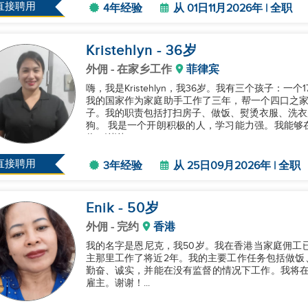
直接聘用
4年经验
从 01日11月2026年 | 全职
Kristehlyn
- 36
岁
外佣
- 在家乡工作
菲律宾
嗨，我是Kristehlyn，我36岁。我有三个孩子：
我的国家作为家庭助手工作了三年，帮一个四口之家
子。我的职责包括打扫房子、做饭、熨烫衣服、洗衣
狗。 我是一个开朗积极的人，学习能力强。我能够在没有监督的情况下工作，希望您能考虑我来这个职
位。谢谢！...
直接聘用
3年经验
从 25日09月2026年 | 全职
Enik
- 50
岁
外佣
- 完约
香港
我的名字是恩尼克，我50岁。我在香港当家庭佣工
主那里工作了将近2年。我的主要工作任务包括做饭
勤奋、诚实，并能在没有监督的情况下工作。我将在2
雇主。谢谢！...