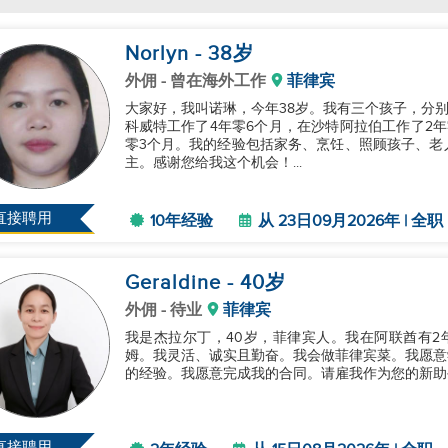
Norlyn
- 38
岁
外佣
- 曾在海外工作
菲律宾
大家好，我叫诺琳，今年38岁。我有三个孩子，分别是
科威特工作了4年零6个月，在沙特阿拉伯工作了2年
零3个月。我的经验包括家务、烹饪、照顾孩子、老
主。感谢您给我这个机会！...
直接聘用
10年经验
从 23日09月2026年 | 全职
Geraldine
- 40
岁
外佣
- 待业
菲律宾
我是杰拉尔丁，40岁，菲律宾人。我在阿联酋有2
姆。我灵活、诚实且勤奋。我会做菲律宾菜。我愿意
的经验。我愿意完成我的合同。请雇我作为您的新助手。
直接聘用