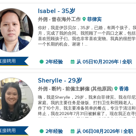
Isabel
- 35
岁
外佣
- 曾在海外工作
菲律宾
你好，我是伊莎贝尔，35岁，已婚，有两个孩子。我最近
月，完成了我的合同。我照顾了一个四口之家，包括
喜欢照顾孩子们。我也非常喜欢宠物。我真的很想学
一个长期的机会。谢谢！...
直接聘用
2年经验
从 05日10月2026年 | 全职
Sherylle
- 29
岁
外佣
- 断约 - 前僱主解僱 (其他原因)
香港
嗨，我是Sherylle，29岁，我来自菲律宾。我
家庭。我的主要任务是做饭、打扫卫生和照顾老人。
作了10个月。我主要准备简单的餐点，专注于清洁
终止，我在2026年7月31日被解雇了。现在我正
学习，并致力于做好我的工作，遵循雇主的指示。我
系我。谢谢！...
直接聘用
2年经验
从 06日08月2026年 | 全职