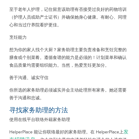
至于老年人护理，记住留意该助理有否接受过良好的药物培训
（护理人员或助产士证书）并确保她身心健康。有耐心、同理
心和当过疗养院看护更佳。
烹饪能力
想为你的家人找个大厨？家务助理主要负责准备和烹饪完整的
膳食或个别菜肴。遵循食谱的能力是必须的！计划菜单和确认
食品质量均需要组织能力。当然，热爱烹饪更加分。
善于沟通、诚实守信
你所选的家务助理必须诚实并会主动处理所有家务。她还需要
善于沟通和忠诚。
寻找家务助理的方法
使用在线平台联络外籍家务助理
发
HelperPlace 能让你联络最好的家务助理。在 HelperPlace上