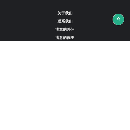
关于我们
联系我们
满意的外佣
满意的僱主
攻略资讯
工作招聘
寻找外佣、女佣或司机
寻找外佣中介
寻找香港外佣
新加坡可用的家庭佣工
阿联酋迪拜的全职女佣
在沙特阿拉伯招聘家庭佣工