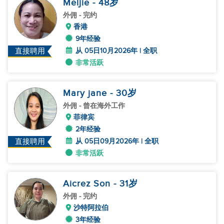
Meljie
- 48
岁
外佣
- 完约
香港
9年经验
从 05日10月2026年 | 全职
直接聘用
非常活跃
Mary jane
- 30
岁
外佣
- 曾在海外工作
菲律宾
2年经验
从 05日09月2026年 | 全职
直接聘用
非常活跃
Aicrez Son
- 31
岁
外佣
- 完约
沙特阿拉伯
3年经验