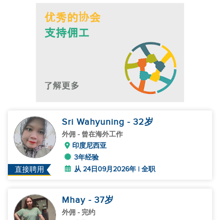
Sri Wahyuning
- 32
岁
外佣
- 曾在海外工作
印度尼西亚
3年经验
从 24日09月2026年 | 全职
直接聘用
Mhay
- 37
岁
外佣
- 完约