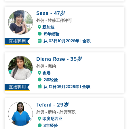
Sasa
- 47
岁
外佣
- 转移工作许可
新加坡
15年经验
从 03日10月2026年 | 全职
直接聘用
Diana Rose
- 35
岁
外佣
- 完约
香港
2年经验
从 12日09月2026年 | 全职
直接聘用
Tefani
- 29
岁
外佣
- 断约 - 外佣辞职
印度尼西亚
3年经验