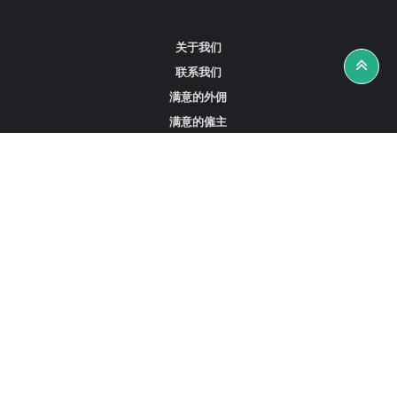
关于我们
联系我们
满意的外佣
满意的僱主
攻略资讯
工作招聘
寻找外佣、女佣或司机
寻找外佣中介
寻找香港外佣
新加坡可用的家庭佣工
阿联酋迪拜的全职女佣
在沙特阿拉伯招聘家庭佣工