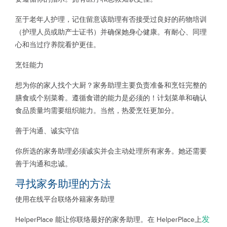
至于老年人护理，记住留意该助理有否接受过良好的药物培训
（护理人员或助产士证书）并确保她身心健康。有耐心、同理
心和当过疗养院看护更佳。
烹饪能力
想为你的家人找个大厨？家务助理主要负责准备和烹饪完整的
膳食或个别菜肴。遵循食谱的能力是必须的！计划菜单和确认
食品质量均需要组织能力。当然，热爱烹饪更加分。
善于沟通、诚实守信
你所选的家务助理必须诚实并会主动处理所有家务。她还需要
善于沟通和忠诚。
寻找家务助理的方法
使用在线平台联络外籍家务助理
发
HelperPlace 能让你联络最好的家务助理。在 HelperPlace上