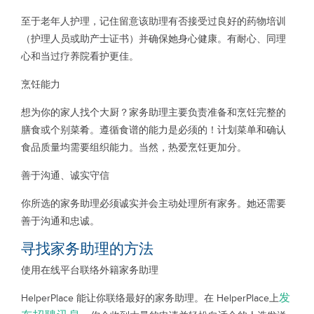
至于老年人护理，记住留意该助理有否接受过良好的药物培训
（护理人员或助产士证书）并确保她身心健康。有耐心、同理
心和当过疗养院看护更佳。
烹饪能力
想为你的家人找个大厨？家务助理主要负责准备和烹饪完整的
膳食或个别菜肴。遵循食谱的能力是必须的！计划菜单和确认
食品质量均需要组织能力。当然，热爱烹饪更加分。
善于沟通、诚实守信
你所选的家务助理必须诚实并会主动处理所有家务。她还需要
善于沟通和忠诚。
寻找家务助理的方法
使用在线平台联络外籍家务助理
发
HelperPlace 能让你联络最好的家务助理。在 HelperPlace上