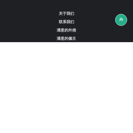
关于我们
联系我们
满意的外佣
满意的僱主
攻略资讯
工作招聘
寻找外佣、女佣或司机
寻找外佣中介
寻找香港外佣
新加坡可用的家庭佣工
阿联酋迪拜的全职女佣
在沙特阿拉伯招聘家庭佣工