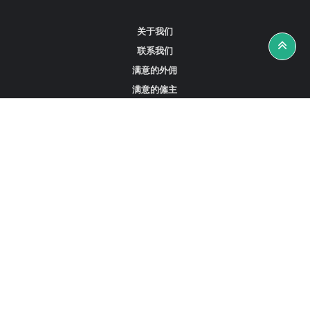
关于我们
联系我们
满意的外佣
满意的僱主
攻略资讯
工作招聘
寻找外佣、女佣或司机
寻找外佣中介
寻找香港外佣
新加坡可用的家庭佣工
阿联酋迪拜的全职女佣
在沙特阿拉伯招聘家庭佣工