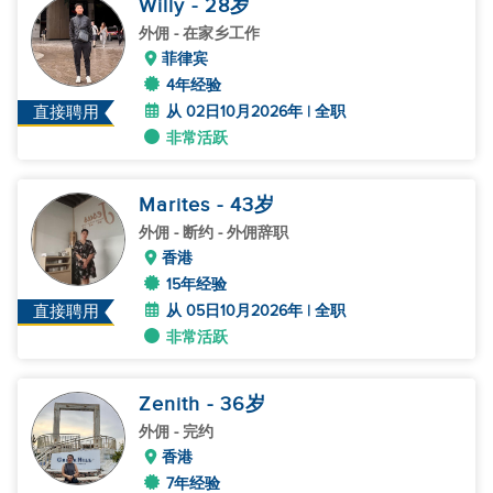
Willy
- 28
岁
外佣
- 在家乡工作
菲律宾
4年经验
从 02日10月2026年 | 全职
直接聘用
非常活跃
Marites
- 43
岁
外佣
- 断约 - 外佣辞职
香港
15年经验
从 05日10月2026年 | 全职
直接聘用
非常活跃
Zenith
- 36
岁
外佣
- 完约
香港
7年经验