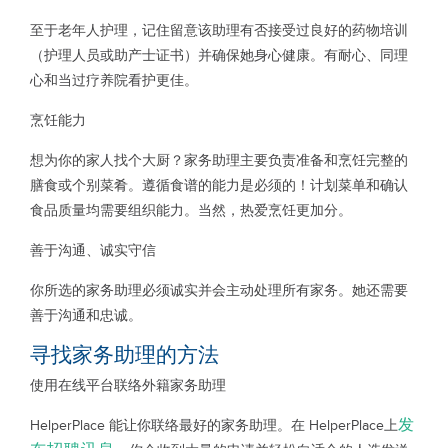
至于老年人护理，记住留意该助理有否接受过良好的药物培训
（护理人员或助产士证书）并确保她身心健康。有耐心、同理
心和当过疗养院看护更佳。
烹饪能力
想为你的家人找个大厨？家务助理主要负责准备和烹饪完整的
膳食或个别菜肴。遵循食谱的能力是必须的！计划菜单和确认
食品质量均需要组织能力。当然，热爱烹饪更加分。
善于沟通、诚实守信
你所选的家务助理必须诚实并会主动处理所有家务。她还需要
善于沟通和忠诚。
寻找家务助理的方法
使用在线平台联络外籍家务助理
发
HelperPlace 能让你联络最好的家务助理。在 HelperPlace上