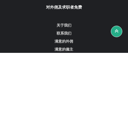
对外佣及求职者免费
关于我们
联系我们
满意的外佣
满意的僱主
攻略资讯
工作招聘
寻找外佣、女佣或司机
寻找外佣中介
寻找香港外佣
新加坡可用的家庭佣工
阿联酋迪拜的全职女佣
在沙特阿拉伯招聘家庭佣工