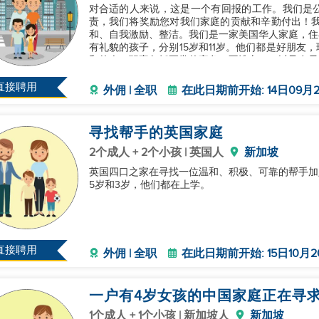
对合适的人来说，这是一个有回报的工作。我们是
责，我们将奖励您对我们家庭的贡献和辛勤付出！我
和、自我激励、整洁。我们是一家美国华人家庭，住
有礼貌的孩子，分别15岁和11岁。他们都是好朋友
和的人。职责包括正常的家务（不洗车），以及在早
和谐相处，友好对待彼此！我们也会考虑我
直接聘用
外佣 | 全职
在此日期前开始: 14日09月2
寻找帮手的英国家庭
2个成人 + 2个小孩 | 英国人
新加坡
英国四口之家在寻找一位温和、积极、可靠的帮手加
5岁和3岁，他们都在上学。
直接聘用
外佣 | 全职
在此日期前开始: 15日10月2
一户有4岁女孩的中国家庭正在寻
1个成人 + 1个小孩 | 新加坡人
新加坡