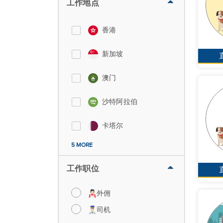
工作地点
香港
新加坡
澳门
沙特阿拉伯
卡塔尔
5 MORE
工作职位
外佣
司机