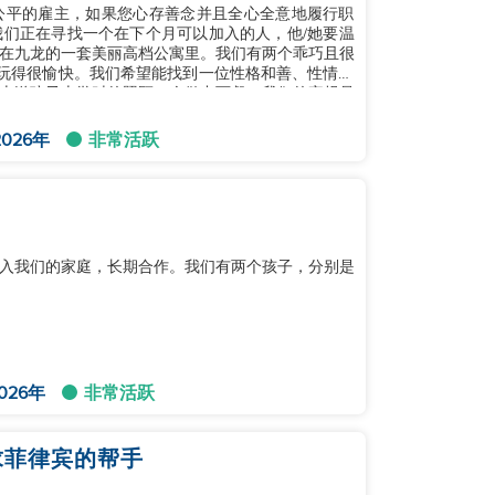
公平的雇主，如果您心存善念并且全心全意地履行职
们正在寻找一个在下个月可以加入的人，他/她要温
在九龙的一套美丽高档公寓里。我们有两个乖巧且很
，玩得很愉快。我们希望能找到一位性格和善、性情平
上送孩子上学时的照顾。会做中西餐。我们的家规是
026年
非常活跃
入我们的家庭，长期合作。我们有两个孩子，分别是
026年
非常活跃
求菲律宾的帮手