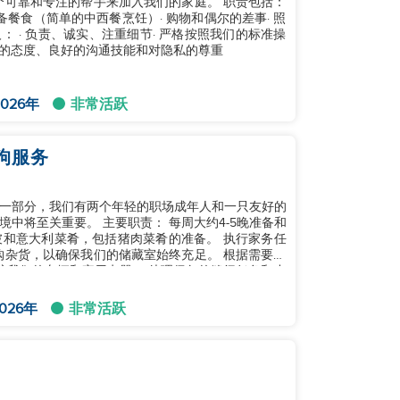
个可靠和专注的帮手来加入我们的家庭。 职责包括：
准备餐食（简单的中西餐烹饪）· 购物和偶尔的差事· 照
 · 负责、诚实、注重细节· 严格按照我们的标准操
积极的态度、良好的沟通技能和对隐私的尊重
026年
非常活跃
狗服务
一部分，我们有两个年轻的职场成年人和一只友好的
： 每周大约4-5晚准备和
和意大利菜肴，包括猪肉菜肴的准备。 执行家务任
购杂货，以确保我们的储藏室始终充足。 根据需要照
护我们的车辆和家用电器。 处理偶尔的缝纫任务和小
026年
非常活跃