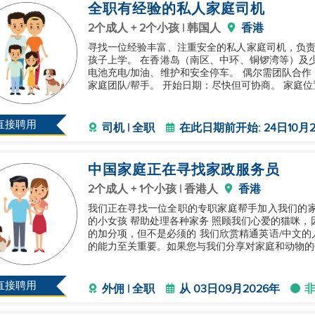
全职有经验的私人家庭司机
2个成人 + 2个小孩 | 韩国人
香港
寻找一位经验丰富、注重安全的私人家庭司机，负责
孩子上学。 在香港岛（南区、中环、铜锣湾等）及
电池充电/加油、维护和安全停车。 偶尔需团队合
家庭团队/帮手。 开始日期：尽快但可协商。 家庭位
直接聘用
司机 | 全职
在此日期前开始: 24日10月2
中国家庭正在寻找家政服务员
2个成人 + 1个小孩 | 香港人
香港
我们正在寻找一位全职的专职家庭帮手加入我们的家庭。您的主要职
的小女孩 帮助处理各种家务 照顾我们心爱的猫咪，
的加分项，但不是必须的 我们欣赏精通英语/中文的人。您提供卓越的婴儿护理和维持温暖、关爱的环境
的能力至关重要。如果您与我们分享对家庭和动物的
直接聘用
外佣 | 全职
从 03日09月2026年