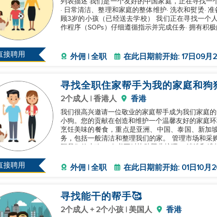
列表描述 我们是一个友好的中国家庭，正在寻找一
· 日常清洁、整理和家庭的整体维护· 洗衣和熨烫· 
顾3岁的小孩（已经送去学校） 我们正在寻找一个人：
作程序（SOPs）仔细遵循指示并完成任务· 拥有
直接聘用
外佣 | 全职
在此日期前开始: 17日09月2
寻找全职住家帮手为我的家庭和狗
2个成人 | 香港人
香港
我们很高兴邀请一位敬业的家庭帮手成为我们家庭的
小狗。您的贡献在创造和维护一个温馨友好的家庭环境中将至关重要。 主要职责
烹饪美味的餐食，重点是亚洲、中国、泰国、新加坡
务，包括一般清洁和整理我们的家。 管理市场和采
顾我们的小狗。 在必要时协助婴儿护理。 清洗和维
型家庭维修。 要求：
直接聘用
外佣 | 全职
在此日期前开始: 01日10月2
寻找能干的帮手🥰
2个成人 + 2个小孩 | 美国人
香港