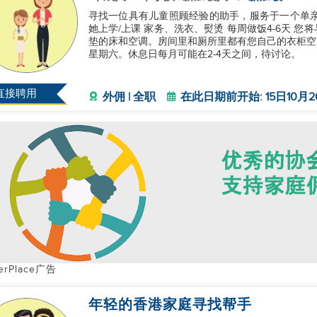
寻找一位具有儿童照顾经验的助手，服务于一个单亲
她上学/上课 家务、洗衣、熨烫 每周做饭4-6天 
垫的床和空调。房间里和厕所里都有您自己的衣柜空
星期六。休息日每月可能在2-4天之间，待讨论。
直接聘用
外佣 | 全职
在此日期前开始: 15日10月2
erPlace广告
年轻的香港家庭寻找帮手