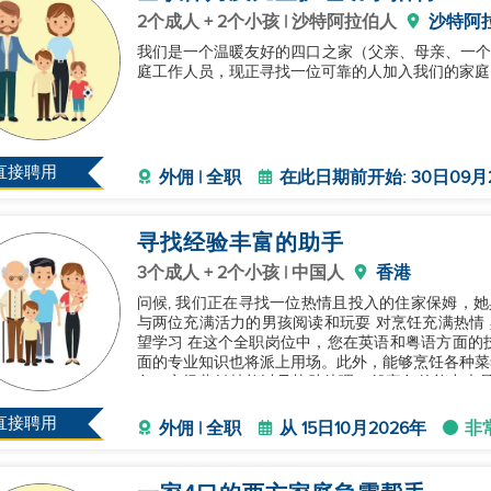
2个成人 + 2个小孩 | 沙特阿拉伯人
沙特阿
我们是一个温暖友好的四口之家（父亲、母亲、一个5
庭工作人员，现正寻找一位可靠的人加入我们的家庭
直接聘用
外佣 | 全职
在此日期前开始: 30日09月
寻找经验丰富的助手
3个成人 + 2个小孩 | 中国人
香港
问候, 我们正在寻找一位热情且投入的住家保姆，她具备以下品质： 热爱与孩
与两位充满活力的男孩阅读和玩耍 对烹饪充满热情 
望学习 在这个全职岗位中，您在英语和粤语方面的技能将非常宝贵，此外，您在儿童照顾和婴儿护理方
面的专业知识也将派上用场。此外，能够烹饪各种菜
务、市场营销技能以及协助处理一般家务的能力也是
义的机会，积极贡献于一个家庭
直接聘用
外佣 | 全职
从 15日10月2026年
非