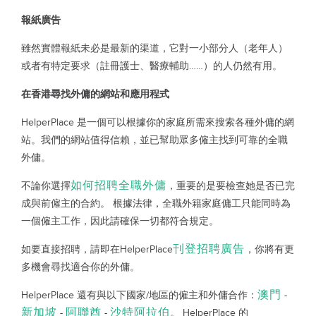
報紙廣告
雖然實體報紙未必是最新的渠道，它對一小部分人（老年人）
或者有特定要求（註冊護士、醫療輔助……）的人仍然有用。
在香港尋找外傭的網站和應用程式
HelperPlace 是一個可以根據你的家庭所需來搜索各種外傭的網
站。我們的網站值得信賴，並已幫助眾多僱主找到可靠的全職
外傭。
如何招聘全職外傭
不論你選擇
，重要的是要檢查她是否已完
成與前僱主的合約。 根據法律，全職外籍家庭傭工只能同時為
一個僱主工作，因此請確保一切都符合規定。
刊登招聘廣告
如要直接招聘，請即在HelperPlace
，你將有更
多機會尋找適合你的外傭。
澳門
HelperPlace 還有與以下國家/地區的僱主和外傭合作：
-
新加坡
阿聯酋
沙特阿拉伯
-
-
。 HelperPlace 的