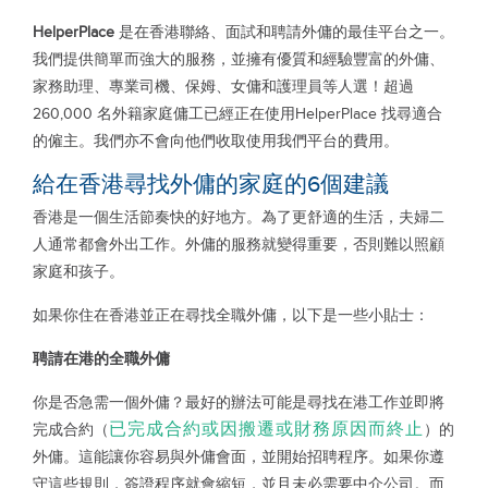
HelperPlace
是在香港聯絡、面試和聘請外傭的最佳平台之一。
我們提供簡單而強大的服務，並擁有優質和經驗豐富的外傭、
家務助理、專業司機、保姆、女傭和護理員等人選！超過
260,000 名外籍家庭傭工已經正在使用HelperPlace 找尋適合
的僱主。我們亦不會向他們收取使用我們平台的費用。
給在香港尋找外傭的家庭的6個建議
香港是一個生活節奏快的好地方。為了更舒適的生活，夫婦二
人通常都會外出工作。外傭的服務就變得重要，否則難以照顧
家庭和孩子。
如果你住在香港並正在尋找全職外傭，以下是一些小貼士：
聘請在港的全職外傭
你是否急需一個外傭？最好的辦法可能是尋找在港工作並即將
已完成合約或因搬遷或財務原因而終止
完成合約（
）的
外傭。這能讓你容易與外傭會面，並開始招聘程序。如果你遵
守這些規則，簽證程序就會縮短，並且未必需要中介公司。而