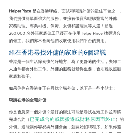
HelperPlace
是在香港聯絡、面試和聘請外傭的最佳平台之一。
我們提供簡單而強大的服務，並擁有優質和經驗豐富的外傭、
家務助理、專業司機、保姆、女傭和護理員等人選！超過
260,000 名外籍家庭傭工已經正在使用HelperPlace 找尋適合
的僱主。我們亦不會向他們收取使用我們平台的費用。
給在香港尋找外傭的家庭的6個建議
香港是一個生活節奏快的好地方。為了更舒適的生活，夫婦二
人通常都會外出工作。外傭的服務就變得重要，否則難以照顧
家庭和孩子。
如果你住在香港並正在尋找全職外傭，以下是一些小貼士：
聘請在港的全職外傭
你是否急需一個外傭？最好的辦法可能是尋找在港工作並即將
已完成合約或因搬遷或財務原因而終止
完成合約（
）的
外傭。這能讓你容易與外傭會面，並開始招聘程序。如果你遵