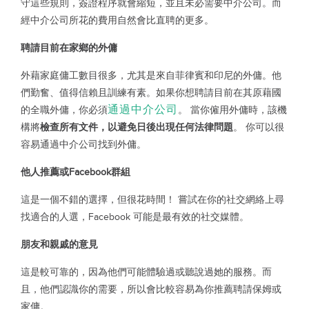
守這些規則，簽證程序就會縮短，並且未必需要中介公司。而
經中介公司所花的費用自然會比直聘的更多。
聘請目前在家鄉的外傭
外藉家庭傭工數目很多，尤其是來自菲律賓和印尼的外傭。他
們勤奮、值得信賴且訓練有素。如果你想聘請目前在其原藉國
通過中介公司
的全職外傭，你必須
。 當你僱用外傭時，該機
構將
檢查所有文件，以避免日後出現任何法律問題
。 你可以很
容易通過中介公司找到外傭。
他人推薦或Facebook群組
這是一個不錯的選擇，但很花時間！ 嘗試在你的社交網絡上尋
找適合的人選，Facebook 可能是最有效的社交媒體。
朋友和親戚的意見
這是較可靠的，因為他們可能體驗過或聽說過她的服務。而
且，他們認識你的需要，所以會比較容易為你推薦聘請保姆或
家傭。