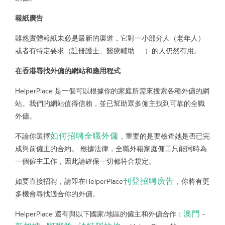
報紙廣告
雖然實體報紙未必是最新的渠道，它對一小部分人（老年人）
或者有特定要求（註冊護士、醫療輔助……）的人仍然有用。
在香港尋找外傭的網站和應用程式
HelperPlace 是一個可以根據你的家庭所需來搜索各種外傭的網
站。我們的網站值得信賴，並已幫助眾多僱主找到可靠的全職
外傭。
如何招聘全職外傭
不論你選擇
，重要的是要檢查她是否已完
成與前僱主的合約。 根據法律，全職外籍家庭傭工只能同時為
一個僱主工作，因此請確保一切都符合規定。
刊登招聘廣告
如要直接招聘，請即在HelperPlace
，你將有更
多機會尋找適合你的外傭。
澳門
HelperPlace 還有與以下國家/地區的僱主和外傭合作：
-