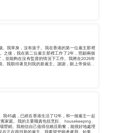
常感激。謝謝，願上帝保佑。...
9歲。我單身，沒有孩子。我在香港的第一位雇主那裡
。之後，我在第二位雇主那裡工作了2年，照顧兩個
，並能夠在沒有監督的情況下工作。我將在2026年
申請。我期待著見到我的新雇主。謝謝，願上帝保佑我
身。我45歲，已經在香港生活了12年，和一個雇主一起
庭。我的主要職責包括烹飪、 housekeeping、
場營銷。我相信自己值得信賴且勤奮，能很好地處理
同，現在正在尋找新的雇主。我希望您能考慮我。如果您