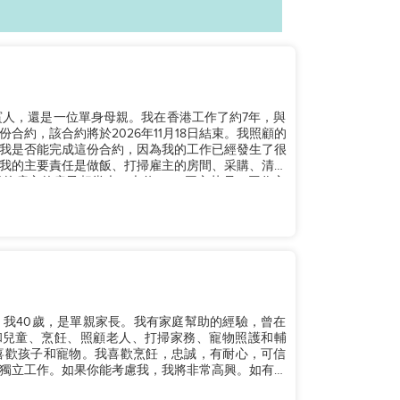
賓人，還是一位單身母親。我在香港工作了約7年，與
約，該合約將於2026年11月18日結束。我照顧的
我是否能完成這份合約，因為我的工作已經發生了很
我的主要責任是做飯、打掃雇主的房間、采購、清潔
的雇主的房子相當大，大約4250平方英尺。工作方
港。我40歲，是單親家長。我有家庭幫助的經驗，曾在
和兒童、烹飪、照顧老人、打掃家務、寵物照護和輔
喜歡孩子和寵物。我喜歡烹飪，忠誠，有耐心，可信
獨立工作。如果你能考慮我，我將非常高興。如有任