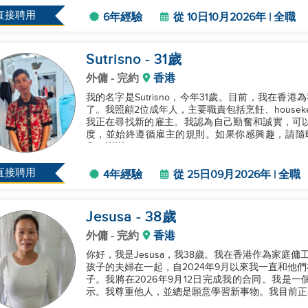
直接聘用
6年經驗
從 10日10月2026年 | 全職
Sutrisno
- 31
歲
外傭
- 完約
香港
我的名字是Sutrisno，今年31歲。目前，我在
了。我照顧2位成年人，主要職責包括烹飪、houseke
我正在尋找新的雇主。我認為自己勤奮和誠實，可
度，並始終遵循雇主的規則。如果你感興趣，請隨時通
息。謝謝！...
直接聘用
4年經驗
從 25日09月2026年 | 全職
Jesusa
- 38
歲
外傭
- 完約
香港
你好，我是Jesusa，我38歲。我在香港作為家庭
孩子的夫婦在一起，自2024年9月以來我一直和他
子。我將在2026年9月12日完成我的合同。我是
示。我尊重他人，並總是願意學習新事物。我目前正在