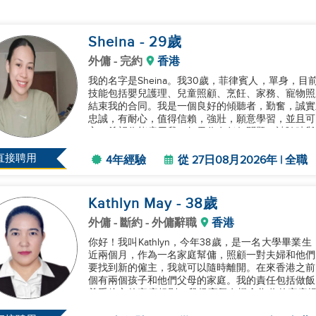
Sheina
- 29
歲
外傭
- 完約
香港
我的名字是Sheina。我30歲，菲律賓人，單身，
技能包括嬰兒護理、兒童照顧、烹飪、家務、寵物照顧
結束我的合同。我是一個良好的傾聽者，勤奮，誠實
忠誠，有耐心，值得信賴，強壯，願意學習，並且可
主，希望你能雇用我。如果你有任何問題，請隨時與我
直接聘用
4年經驗
從 27日08月2026年 | 全職
Kathlyn May
- 38
歲
外傭
- 斷約 - 外傭辭職
香港
你好！我叫Kathlyn，今年38歲，是一名大學畢
近兩個月，作為一名家庭幫傭，照顧一對夫婦和他們
要找到新的僱主，我就可以隨時離開。在來香港之前
個有兩個孩子和他們父母的家庭。我的責任包括做飯
尊重僱主的家庭規則。我很高興有機會為你的家庭提供
給我留言。希望盡快收到你的...