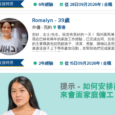
直接聘用
6年經驗
從 28日09月2026年 | 全職
Romalyn
- 39
歲
外傭
- 完約
香港
您好，女士/先生。祝您有美好的一天！ 我叫羅馬琳。我39歲，已婚，有兩個兒子，分別是13歲和9歲。
我在巴林有兩年的家政工作經驗，已完成合同。目前
的主要職責包括照顧孩子、清潔、煮飯、購物以及照
責接送孩子上下學和參加活動，並幫助他們完成家庭作
極尋找新的家庭工作。...
直接聘用
2年經驗
從 15日09月2026年 | 全職