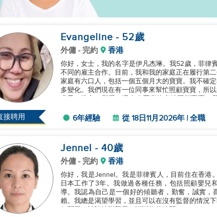
Evangeline
- 52
歲
外傭
- 完約
香港
你好，女士，我的名字是伊凡杰琳。我52歲，菲律
不同的雇主合作。目前，我和我的家庭正在履行第二份合
家庭有六口人，包括一個五個月大的寶寶。我不確定
多變化。我們現在有一位同事來幫忙照顧寶寶，所以
房子、洗衣、熨燙，還有在同事休息時照顧寶寶。我
面，我真的希望在做家務的時候...
直接聘用
6年經驗
從 18日11月2026年 | 全職
Jennel
- 40
歲
外傭
- 完約
香港
你好，我是Jennel。我是菲律賓人，目前住在香
日本工作了3年。我做過各種任務，包括照顧嬰兒
導。我認為自己是一個好的傾聽者，勤奮，誠實，
賴。我總是渴望學習，並且可以在沒有監督的情況下
何問題，請隨時聯繫我。謝謝你的時間！...