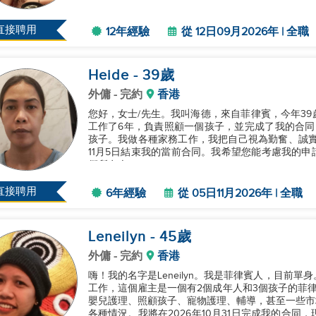
待我服務的家庭。如果你選擇我加入你的家庭，我將非
直接聘用
12年經驗
從 12日09月2026年 | 全職
Heide
- 39
歲
外傭
- 完約
香港
您好，女士/先生。我叫海德，來自菲律賓，今年3
工作了6年，負責照顧一個孩子，並完成了我的合同
孩子。我做各種家務工作，我把自己視為勤奮、誠實
11月5日結束我的當前合同。我希望您能考慮我的
們所有人。...
直接聘用
6年經驗
從 05日11月2026年 | 全職
Leneilyn
- 45
歲
外傭
- 完約
香港
嗨！我的名字是Leneilyn。我是菲律賓人，目前單
工作，這個雇主是一個有2個成年人和3個孩子的菲律賓家
嬰兒護理、照顧孩子、寵物護理、輔導，甚至一些市
各種情況。我將在2026年10月31日完成我的合