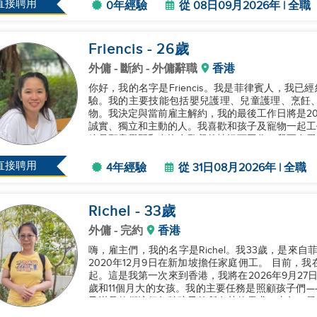
直接聘用
0年經驗
從 08日09月2026年 | 全職
Friencis
- 26
歲
外傭
- 斷約 - 外傭辭職
香港
你好，我的名字是Friencis。我是菲律賓人，我
驗。我的主要技能包括嬰兒護理、兒童護理、烹飪
物。我決定與當前雇主解約，我的最後工作日將是20
誠實、獨立和主動的人。我喜歡和孩子及寵物一起工
總是願意學習和在沒有監督的情況下工作。我正在尋
隨時聯絡我。謝謝！...
直接聘用
4年經驗
從 31日08月2026年 | 全職
Richel
- 33
歲
外傭
- 完約
香港
嗨，雇主們，我的名字是Richel。我33歲，是來自菲律賓的11歲兒
2020年12月9日在新加坡擔任家庭佣工。 目前，我在香港和一個有三位成年人和兩個孩子的家庭住在一
起。這是我第一次來到香港，我將在2026年9月27日結束我的合同。 在我這裡
歲和11個月大的女孩。我的主要任務是照顧孩子們
及滿足他們這個年齡孩子的所有其他需求。去年，最大