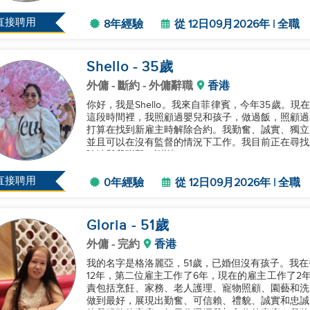
直接聘用
8年經驗
從 12日09月2026年 | 全職
Shello
- 35
歲
外傭
- 斷約 - 外傭辭職
香港
你好，我是Shello。我來自菲律賓，今年35歲。
這段時間裡，我照顧過嬰兒和孩子，做過飯，照顧過
打算在找到新雇主時解除合約。我勤奮、誠實、獨立
並且可以在沒有監督的情況下工作。我目前正在尋找
隨時與我聯繫。謝謝！...
直接聘用
0年經驗
從 12日09月2026年 | 全職
Gloria
- 51
歲
外傭
- 完約
香港
我的名字是格洛麗亞，51歲，已婚但沒有孩子。我
12年，第二位雇主工作了6年，現在的雇主工作了2
責包括烹飪、家務、老人護理、寵物照顧、園藝和洗車
做到最好，展現出勤奮、可信賴、禮貌、誠實和忠誠