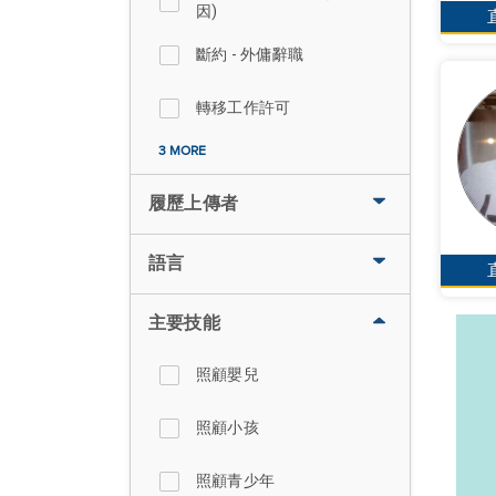
因)
斷約 - 外傭辭職
轉移工作許可
3 MORE
履歷上傳者
語言
主要技能
照顧嬰兒
照顧小孩
照顧青少年