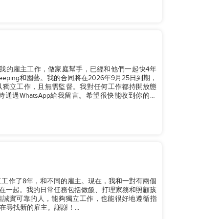
香港為我的雇主工作，做家庭幫手，已經和他們一起快4年
eping和園藝。我的合同將在2026年9月25日到期，
以獨立工作，且無需監督。我對任何工作都持開放態
過WhatsApp給我留言。希望很快能收到你的消
傭工工作了8年，和不同的雇主。現在，我和一對有兩個
們在一起。我的日常任務包括做飯、打理家務和照顧孩
一個誠實可靠的人，能夠獨立工作，也能很好地遵循指
尋找新的雇主。謝謝！...