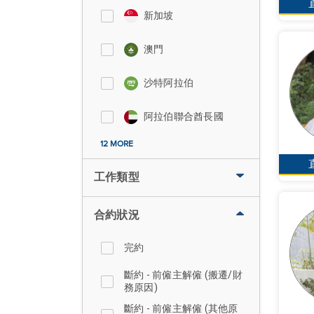
新加坡
澳門
沙特阿拉伯
阿拉伯聯合酋長國
12 MORE
工作類型
合約狀況
完約
斷約 - 前僱主解僱 (搬遷/財
務原因)
斷約 - 前僱主解僱 (其他原