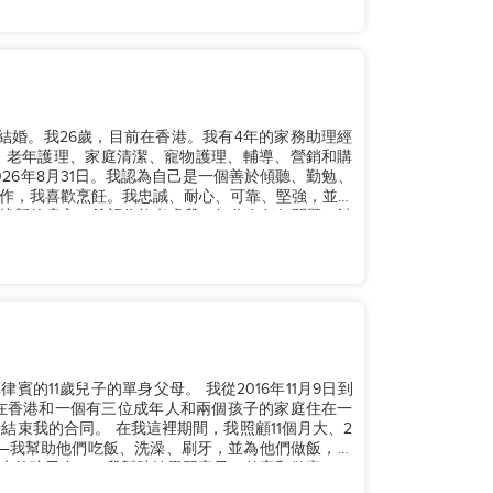
已經結婚。我26歲，目前在香港。我有4年的家務助理經
、老年護理、家庭清潔、寵物護理、輔導、營銷和購
26年8月31日。我認為自己是一個善於傾聽、勤勉、
作，我喜歡烹飪。我忠誠、耐心、可靠、堅強，並且
找新的雇主，希望你能考慮我。如你有任何問題，請
子的單身父母。 我從2016年11月9日到
期間，我照顧11個月大、2
——我幫助他們吃飯、洗澡、刷牙，並為他們做飯，以
的孩子在K1，我幫助她學習字母、數字和做家...